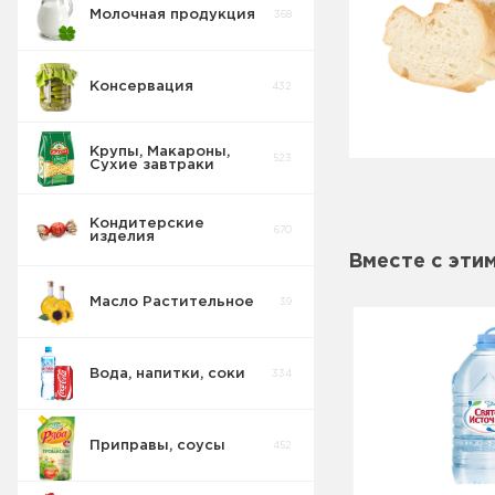
Молочная продукция
368
Консервация
432
Крупы, Макароны,
523
Сухие завтраки
Кондитерские
670
изделия
Вместе с эти
Масло Растительное
39
Вода, напитки, соки
334
Приправы, соусы
452