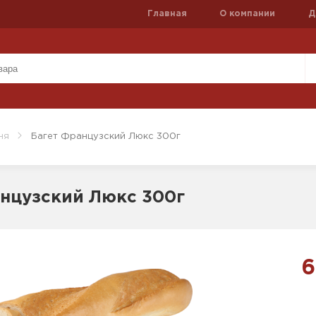
Главная
О компании
Д
ня
Багет Французский Люкс 300г
нцузский Люкс 300г
6