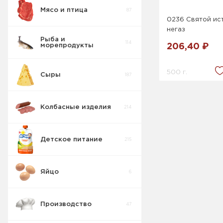
Мясо и птица
87
0236 Святой ист
негаз
Рыба и
114
морепродукты
206,40 ₽
500 г.
Сыры
187
Колбасные изделия
214
Детское питание
215
Яйцо
6
Производство
47