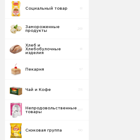
Социальный товар
61
Замороженные
269
продукты
Хлеб и
Хлебобулочные
81
изделия
Пекарня
57
Чай и Кофе
315
Выпечка
21
Непродовольственные
907
товары
Кондитерские
1
изделия
Снэковая группа
190
Рыба
1