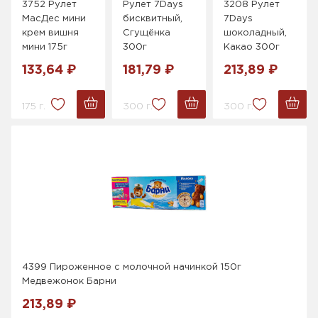
3752 Рулет
Рулет 7Days
3208 Рулет
МасДес мини
бисквитный,
7Days
крем вишня
Сгущёнка
шоколадный,
мини 175г
300г
Какао 300г
133,64 ₽
181,79 ₽
213,89 ₽
175 г.
300 г.
300 г.
4399 Пироженное с молочной начинкой 150г
Медвежонок Барни
213,89 ₽