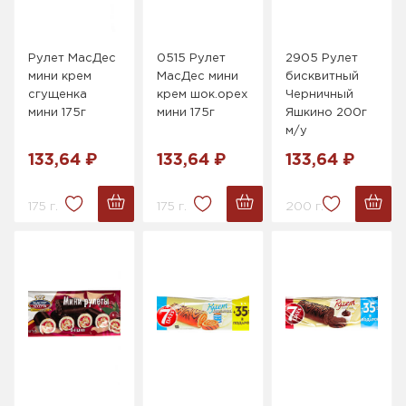
Рулет МасДес
0515 Рулет
2905 Рулет
мини крем
МасДес мини
бисквитный
сгущенка
крем шок.орех
Черничный
мини 175г
мини 175г
Яшкино 200г
м/у
133,64 ₽
133,64 ₽
133,64 ₽
175 г.
175 г.
200 г.