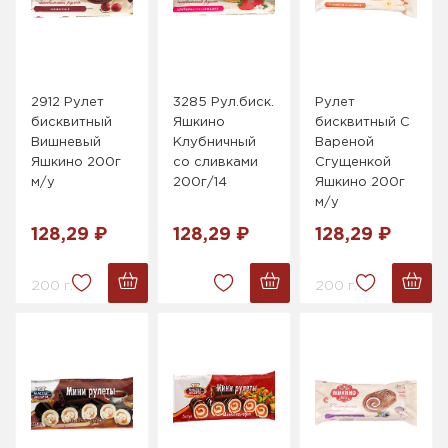
2912 Рулет
3285 Рул.биск.
Рулет
бисквитный
Яшкино
бисквитный С
Вишневый
Клубничный
Вареной
Яшкино 200г
со сливками
Сгущенкой
м/у
200г/14
Яшкино 200г
м/у
128,29 ₽
128,29 ₽
128,29 ₽
200 г.
200 г.