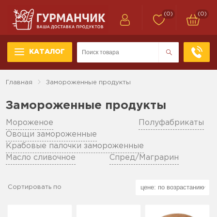
(0)
(0)
КАТАЛОГ
Главная
Замороженные продукты
Замороженные продукты
Мороженое
Полуфабрикаты
Овощи замороженные
Крабовые палочки замороженные
Масло сливочное
Спред/Маграрин
Сортировать по