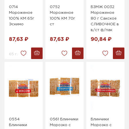
0714
0752
БЗМЖ 0032
Мороженое
Мороженое
Мороженое
100% КМ 65г
100% КМ 70г
80 г Сакское
Эскимо
ст
СЛИВОЧНОЕ в
в/ст ф/пак
87,63 ₽
87,63 ₽
90,84 ₽
65 г.
0554
0561 Блинчики
Блинчики
Блинчики
Морозко с
Морозко с