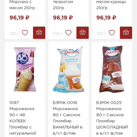
Морозко с
творогом
мясом курицы
мясом 210гр
210гр
210гр
96,19 ₽
96,19 ₽
96,19 ₽
210 г.
210 г.
210 г.
1097
БЗМЖ 0018
БЗМЖ 0025
Мороженое
Мороженое
Мороженое
90 г 48
80 г Сакское
80 г Сакское
КОПЕЕК
Пломбир
Пломбир
Пломбир с
ВАНИЛЬНЫЙ в
ШОКОЛАДНЫЙ
натуральной
в/ст ф/пак
в в/ст ф/пак