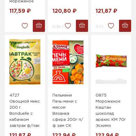
мороженое
117,59 ₽
120,80 ₽
121,87 ₽
0.18 г.
0.1 г.
4727
Пельмени
0875
Овощной микс
Печь-мени с
Мороженое
200 г
мясом
Каштан
Bonduelle с
Вязанка
шоколад
кабачком
сфера 200г п/
арахис КМ 70г
завтрак ф/пак
ф зам СК
Эскимо
121,87 ₽
122,94 ₽
122,94 ₽