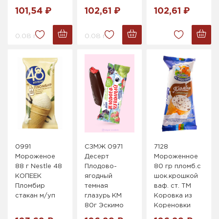
101,54 ₽
102,61 ₽
102,61 ₽
0.08 г.
0.08 г.
0991
СЗМЖ 0971
7128
Мороженое
Десерт
Мороженное
88 г Nestle 48
Плодово-
80 гр пломб.с
КОПEEK
ягодный
шок.крошкой
Пломбир
темная
ваф. ст. ТМ
стакан м/уп
глазурь КМ
Коровка из
80г Эскимо
Кореновки