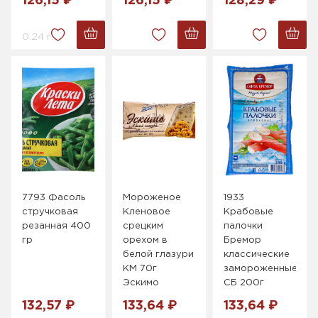
126,15 ₽
126,15 ₽
128,29 ₽
0.24 г.
7793 Фасоль
Мороженое
1933
стручковая
Кленовое
Крабовые
резанная 400
срецким
палочки
гр
орехом в
Бремор
белой глазури
классические
КМ 70г
замороженные
Эскимо
СБ 200г
132,57 ₽
133,64 ₽
133,64 ₽