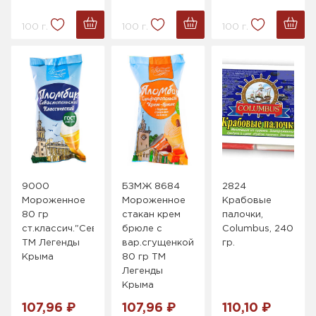
100 г.
100 г.
100 г.
9000
БЗМЖ 8684
2824
Мороженное
Мороженное
Крабовые
80 гр
стакан крем
палочки,
ст.классич."Севастопольский
брюле с
Columbus, 240
ТМ Легенды
вар.сгущенкой
гр.
Крыма
80 гр ТМ
Легенды
Крыма
107,96 ₽
107,96 ₽
110,10 ₽