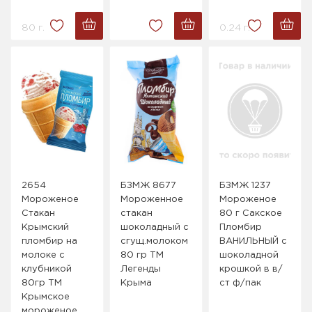
80 г.
0.24 г.
2654
БЗМЖ 8677
БЗМЖ 1237
Мороженое
Мороженное
Мороженое
Стакан
стакан
80 г Сакское
Крымский
шоколадный с
Пломбир
пломбир на
сгущ.молоком
ВАНИЛЬНЫЙ с
молоке с
80 гр ТМ
шоколадной
клубникой
Легенды
крошкой в в/
80гр ТМ
Крыма
ст ф/пак
Крымское
мороженое