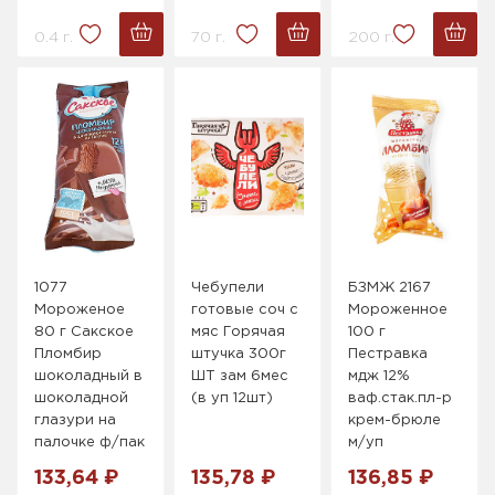
0.4 г.
70 г.
200 г.
1077
Чебупели
БЗМЖ 2167
Мороженое
готовые соч с
Мороженное
80 г Сакское
мяс Горячая
100 г
Пломбир
штучка 300г
Пестравка
шоколадный в
ШТ зам 6мес
мдж 12%
шоколадной
(в уп 12шт)
ваф.стак.пл-р
глазури на
крем-брюле
палочке ф/пак
м/уп
133,64 ₽
135,78 ₽
136,85 ₽