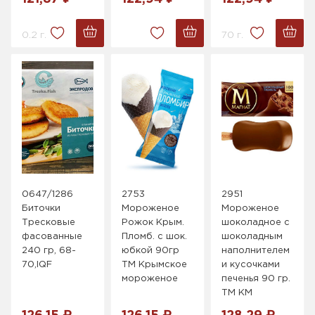
0.2 г.
70 г.
0647/1286
2753
2951
Биточки
Мороженое
Мороженое
Тресковые
Рожок Крым.
шоколадное с
фасованные
Пломб. с шок.
шоколадным
240 гр, 68-
юбкой 90гр
наполнителем
70,IQF
ТМ Крымское
и кусочками
мороженое
печенья 90 гр.
ТМ КМ