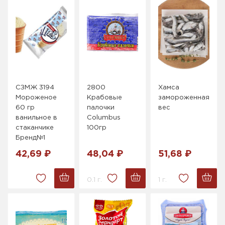
СЗМЖ 3194
2800
Хамса
Мороженое
Крабовые
замороженная
60 гр
палочки
вес
ванильное в
Columbus
стаканчике
100гр
Бренд№1
42,69 ₽
48,04 ₽
51,68 ₽
0.1 г.
1 г.