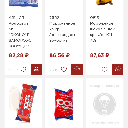
4514 СБ
7562
0813
Крабовое
Мороженное
Мороженое
МЯСО
75 гр
шокол.с шок.
"ЭКОНОМ"
Зол.стандарт
кр. в/ст КМ
ЗАМОРОЖ.
трубочка
70г
200гр 1/30
82,28 ₽
86,56 ₽
87,63 ₽
0.2 г.
75 г.