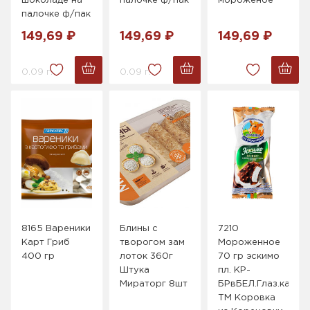
шоколаде на
палочке ф/пак
мороженое
палочке ф/пак
149,69 ₽
149,69 ₽
149,69 ₽
0.09 г.
0.09 г.
8165 Вареники
Блины с
7210
Карт Гриб
творогом зам
Мороженное
400 гр
лоток 360г
70 гр эскимо
Штука
пл. КР-
Мираторг 8шт
БРвБЕЛ.Глаз.кар.
ТМ Коровка