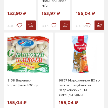
малинов.наполнит.
м/уп
152,90 ₽
153,97 ₽
155,04 ₽
400 г.
0.1 г.
0.092 г.
8158 Вареники
9857 Мороженное 110 гр
Картофель 400 гр
рожок с клубникой
"Керченский" ТМ
Легенды Крым
155,04 ₽
155,04 ₽