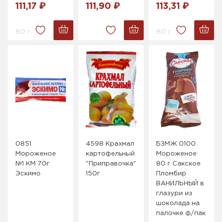
111,17 ₽
111,90 ₽
113,31 ₽
80 г.
80 г.
0851
4598 Крахмал
БЗМЖ 0100
Мороженое
картофельный
Мороженое
№1 КМ 70г
"Приправочка"
80 г Сакское
Эскимо
150г
Пломбир
ВАНИЛЬНЫЙ в
глазури из
шоколада на
палочке ф/пак