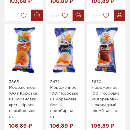
103,68 ₽
106,89 ₽
106,89 ₽
0.07 г.
80 г.
3663
3472
3670
Мороженное
Мороженное
Мороженное
100 г Коровка
100 г Коровка
100 г Коровка
из Кореновки
из Кореновки
из Кореновки
крем -брюле
белый
шоколадный
пломбир ваф.
пломбир ваф.
пломб.ваф. ст.
ст.
ст.
106,89 ₽
106,89 ₽
106,89 ₽