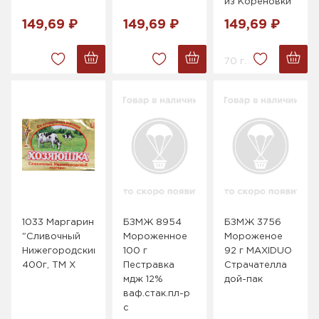
из Кореновки
149,69 ₽
149,69 ₽
149,69 ₽
70 г.
1033 Маргарин
БЗМЖ 8954
БЗМЖ 3756
"Сливочный
Мороженное
Мороженое
Нижегородский"60%,
100 г
92 г MAXIDUO
400г, ТМ Х
Пестравка
Страчателла
мдж 12%
дой-пак
ваф.стак.пл-р
с