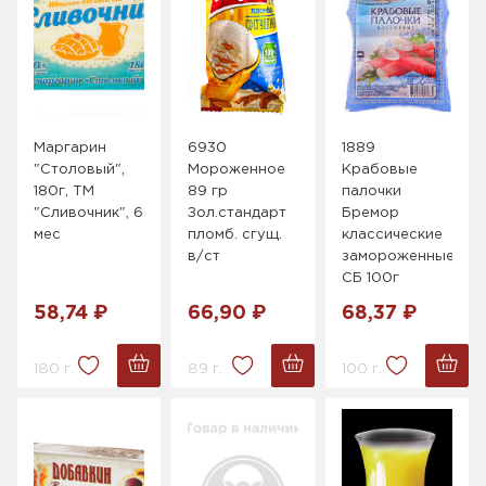
Маргарин
6930
1889
"Столовый",
Мороженное
Крабовые
180г, ТМ
89 гр
палочки
"Сливочник", 6
Зол.стандарт
Бремор
мес
пломб. сгущ.
классические
в/ст
замороженные
СБ 100г
58,74 ₽
66,90 ₽
68,37 ₽
180 г.
89 г.
100 г.