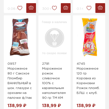
0.08 г.
300 г.
0.1 г.
0957
2791
4745
Мороженое
Мороженое
Мороженное
80 г Сакское
рожок
120 гр
Пломбир
сливочное
Коровка из
ВАНИЛЬНЫЙ в
100% с
Кореновки
шок. глазури с
карамельным
Рожок пломб.
орехами на
наполнителем
БЛШ. с клуб.
палочке ф/пак
90 гр ТМ КМ
138,99 ₽
138,99 ₽
138,99 ₽