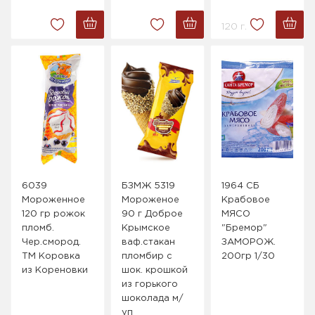
120 г.
6039
БЗМЖ 5319
1964 СБ
Мороженное
Мороженое
Крабовое
120 гр рожок
90 г Доброе
МЯСО
пломб.
Крымское
"Бремор"
Чер.смород.
ваф.стакан
ЗАМОРОЖ.
ТМ Коровка
пломбир с
200гр 1/30
из Кореновки
шок. крошкой
из горького
шоколада м/
уп