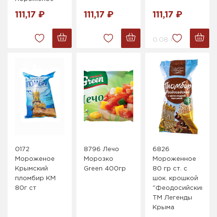
111,17 ₽
111,17 ₽
111,17 ₽
0.08 г.
0172
8796 Лечо
6826
Мороженое
Морозко
Мороженное
Крымский
Green 400гр
80 гр ст. с
пломбир КМ
шок. крошкой
80г ст
"Феодосийский"
ТМ Легенды
Крыма