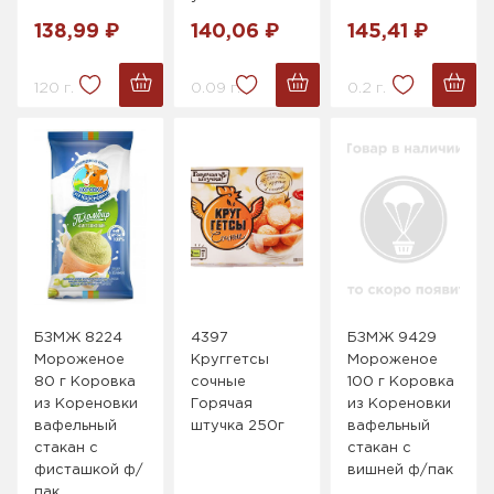
138,99 ₽
140,06 ₽
145,41 ₽
120 г.
0.09 г.
0.2 г.
БЗМЖ 8224
4397
БЗМЖ 9429
Мороженое
Круггетсы
Мороженое
80 г Коровка
сочные
100 г Коровка
из Кореновки
Горячая
из Кореновки
вафельный
штучка 250г
вафельный
стакан с
стакан с
фисташкой ф/
вишней ф/пак
пак