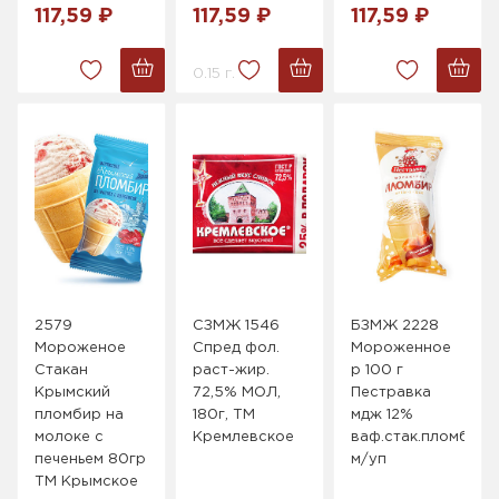
117,59 ₽
117,59 ₽
117,59 ₽
0.15 г.
2579
СЗМЖ 1546
БЗМЖ 2228
Мороженое
Спред фол.
Мороженное
Стакан
раст-жир.
р 100 г
Крымский
72,5% МОЛ,
Пестравка
пломбир на
180г, ТМ
мдж 12%
молоке с
Кремлевское
ваф.стак.пломби
печеньем 80гр
м/уп
ТМ Крымское