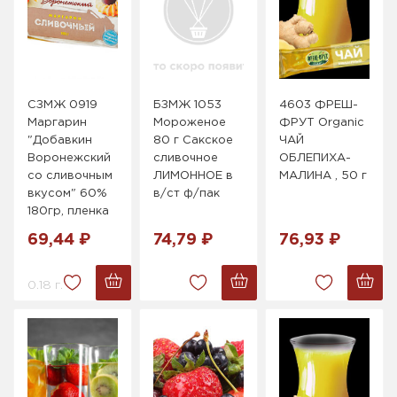
СЗМЖ 0919
БЗМЖ 1053
4603 ФРЕШ-
Маргарин
Мороженое
ФРУТ Organic
"Добавкин
80 г Сакское
ЧАЙ
Воронежский
сливочное
ОБЛЕПИХА-
со сливочным
ЛИМОННОЕ в
МАЛИНА , 50 г
вкусом" 60%
в/ст ф/пак
180гр, пленка
69,44 ₽
74,79 ₽
76,93 ₽
0.18 г.