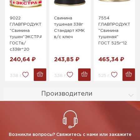
9022
Свинина
7554
ГЛАВПРОДУКТ
тушеная 338г
ГЛАВПРОДУКТ
"Свинина
Стандарт КМК
"Свинина
тушен"ЭКСТРА
в/с ключ
тушеная"
ГОСТв/
ГОСТ 525г*12
с338г*20
240,64 ₽
243,85 ₽
465,34 ₽
338 г.
338 г.
525 г.
Производители
Возникли вопросы? Свяжитесь с нами или закажите