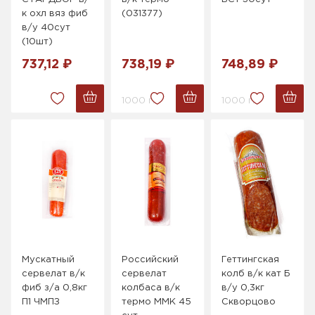
к охл вяз фиб
(031377)
в/у 40сут
(10шт)
737,12 ₽
738,19 ₽
748,89 ₽
1000 г.
1000 г.
Мускатный
Российский
Геттингская
сервелат в/к
сервелат
колб в/к кат Б
фиб з/а 0,8кг
колбаса в/к
в/у 0,3кг
П1 ЧМПЗ
термо ММК 45
Скворцово