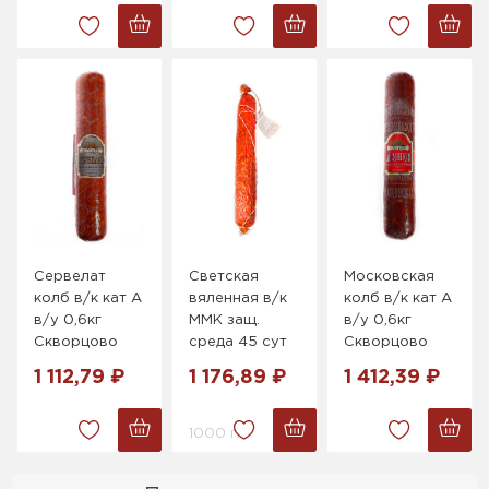
Сервелат
Светская
Московская
колб в/к кат А
вяленная в/к
колб в/к кат А
в/у 0,6кг
ММК защ.
в/у 0,6кг
Скворцово
среда 45 сут
Скворцово
1 112,79 ₽
1 176,89 ₽
1 412,39 ₽
1000 г.