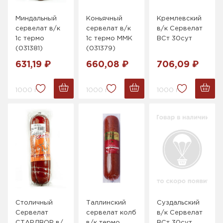
Миндальный
Коньячный
Кремлевский
сервелат в/к
сервелат в/к
в/к Сервелат
1с термо
1с термо ММК
ВСт 30сут
(031381)
(031379)
631,19 ₽
660,08 ₽
706,09 ₽
1000 г.
1000 г.
1000 г.
Столичный
Таллинский
Суздальский
Сервелат
сервелат колб
в/к Сервелат
СТАРДВОР в/
в/к термо
ВСт 30сут