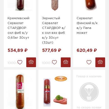
Кремлевский
Зернистый
Сервелат
Сервелат
Сервелат
Финский в/к
СТАРДВОР
СТАРДВОР в/
в/у Папа
охл фиб в/у
к охл вяз фиб
может
0,65кг 30сут
в/у 30сут
(32шт)
534,89 ₽
577,69 ₽
620,49 ₽
1000 г.
1000 г.