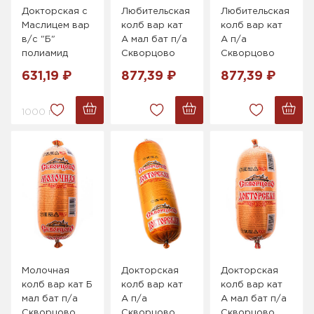
Докторская с
Любительская
Любительская
Маслицем вар
колб вар кат
колб вар кат
в/с "Б"
А мал бат п/а
А п/а
полиамид
Скворцово
Скворцово
631,19 ₽
877,39 ₽
877,39 ₽
1000 г.
Молочная
Докторская
Докторская
колб вар кат Б
колб вар кат
колб вар кат
мал бат п/а
А п/а
А мал бат п/а
Скворцово
Скворцово
Скворцово