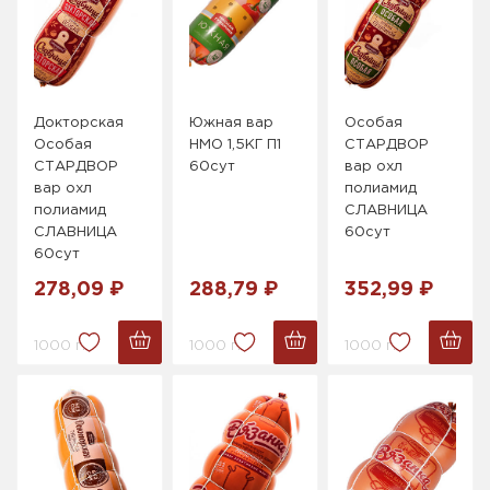
Докторская
Южная вар
Особая
Особая
НМО 1,5КГ П1
СТАРДВОР
СТАРДВОР
60сут
вар охл
вар охл
полиамид
полиамид
СЛАВНИЦА
СЛАВНИЦА
60сут
60сут
278,09 ₽
288,79 ₽
352,99 ₽
1000 г.
1000 г.
1000 г.