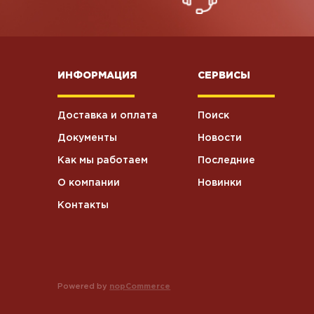
Хоз.товары
5
ИНФОРМАЦИЯ
СЕРВИСЫ
Влажные
5
салфетки
Доставка и оплата
Поиск
Станки для
6
бритья
Документы
Новости
Как мы работаем
Последние
Текстиль
3
О компании
Новинки
Контакты
Крем
4
косметический
Туалетная
37
бумага
Powered by
nopCommerce
Посуда
2