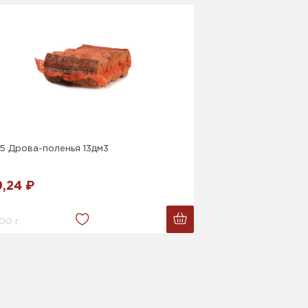
5 Дрова-поленья 13дм3
9,24 ₽
00 г.