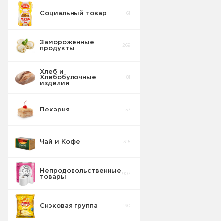
Социальный товар
61
Замороженные
269
продукты
Хлеб и
Хлебобулочные
81
изделия
Пекарня
57
Чай и Кофе
315
Непродовольственные
907
товары
Снэковая группа
190
Пакеты для
8
мусора