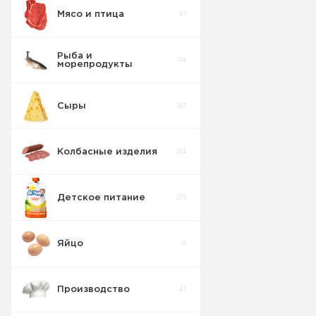
Мясо и птица
87
Рыба и
114
морепродукты
Сыры
187
Колбасные изделия
214
Детское питание
215
Яйцо
6
Производство
47