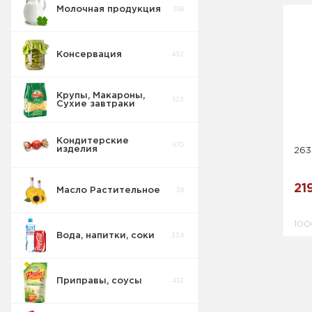
Молочная продукция
368
Консервация
432
Крупы, Макароны,
523
Сухие завтраки
Кондитерские
670
изделия
263
21
Масло Растительное
39
100
Вода, напитки, соки
334
Приправы, соусы
452