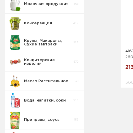
Молочная продукция
368
Консервация
432
Крупы, Макароны,
523
Сухие завтраки
416
26
Кондитерские
670
изделия
21
Масло Растительное
39
300
Вода, напитки, соки
334
Приправы, соусы
452