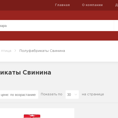
Главная
О компании
Д
 птица
Полуфабрикаты Свинина
икаты Свинина
Показать по
на странице