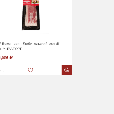
7 Бекон свин Любительский охл df
0г МИРАТОРГ
3,89 ₽
 г.