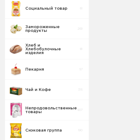
Социальный товар
61
Мясо
2
индюшиное
Замороженные
269
продукты
Мясо говяжье
9
Хлеб и
Хлебобулочные
81
изделия
Пекарня
57
Чай и Кофе
315
Непродовольственные
907
товары
Снэковая группа
190