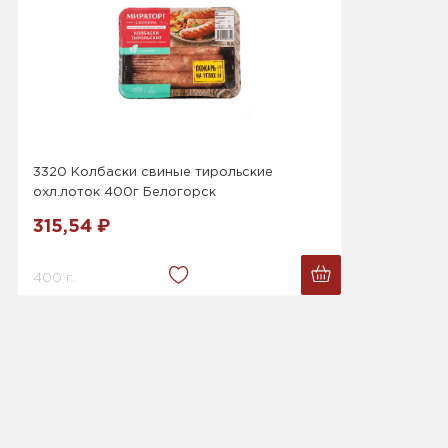
3320 Колбаски свиные тирольские
охл.лоток 400г Белогорск
315,54 ₽
400 г.