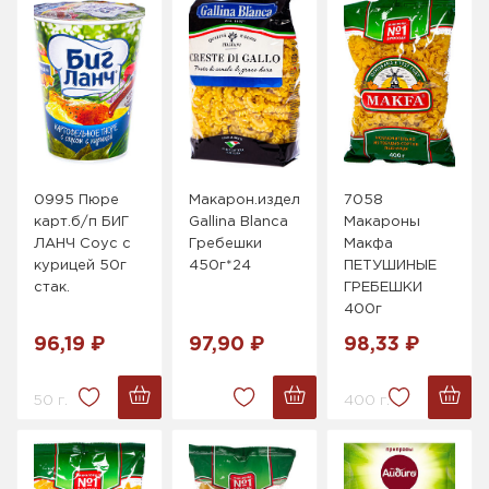
0995 Пюре
Макарон.изделия
7058
карт.б/п БИГ
Gallina Blanca
Макароны
ЛАНЧ Соус с
Гребешки
Макфа
курицей 50г
450г*24
ПЕТУШИНЫЕ
стак.
ГРЕБЕШКИ
400г
96,19 ₽
97,90 ₽
98,33 ₽
50 г.
400 г.