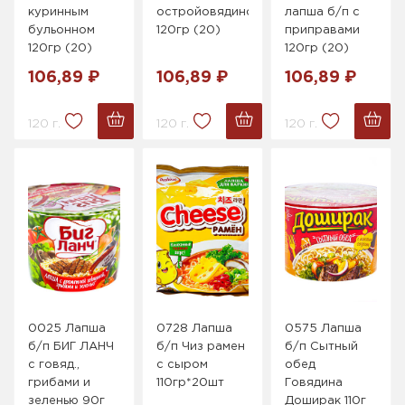
куринным
остройовядиной
лапша б/п с
бульонном
120гр (20)
приправами
120гр (20)
120гр (20)
106,89 ₽
106,89 ₽
106,89 ₽
120 г.
120 г.
120 г.
0025 Лапша
0728 Лапша
0575 Лапша
б/п БИГ ЛАНЧ
б/п Чиз рамен
б/п Сытный
с говяд.,
с сыром
обед
грибами и
110гр*20шт
Говядина
зеленью 90г
Доширак 110г