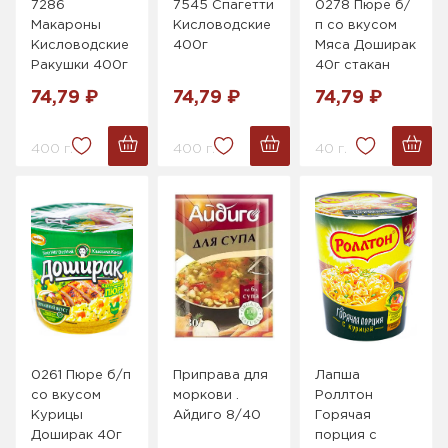
7286
7545 Спагетти
0278 Пюре б/
Макароны
Кисловодские
п со вкусом
Кисловодские
400г
Мяса Доширак
Ракушки 400г
40г стакан
74,79 ₽
74,79 ₽
74,79 ₽
400 г.
400 г.
40 г.
0261 Пюре б/п
Приправа для
Лапша
со вкусом
моркови .
Роллтон
Курицы
Айдиго 8/40
Горячая
Доширак 40г
порция с