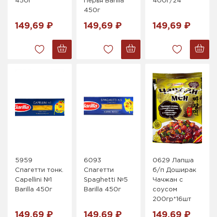
450г
Перья Barilla
400г/24
450г
149,69 ₽
149,69 ₽
149,69 ₽
5959
6093
0629 Лапша
Спагетти тонк.
Спагетти
б/п Доширак
Capellini №1
Spaghetti №5
Чачжан с
Barilla 450г
Barilla 450г
соусом
200гр*16шт
149,69 ₽
149,69 ₽
149,69 ₽