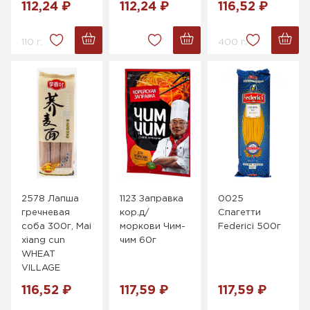
112,24 ₽
112,24 ₽
116,52 ₽
110 г.
400 г.
2578 Лапша
1123 Заправка
0025
гречневая
кор.д/
Спагетти
соба 300г, Mai
моркови Чим-
Federici 500г
xiang cun
чим 60г
WHEAT
VILLAGE
116,52 ₽
117,59 ₽
117,59 ₽