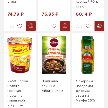
стакан
курицей 70гр
стак.
74,79 ₽
76,93 ₽
80,14 ₽
40 г.
70 г.
9459 Лапша
Приправа
Макароны
Роллтон
свинина .
Звездочки
Горячая
Айдиго 8/40
суповая
порция с
засыпка
говядиной
Макфа 250г
70гр стак.