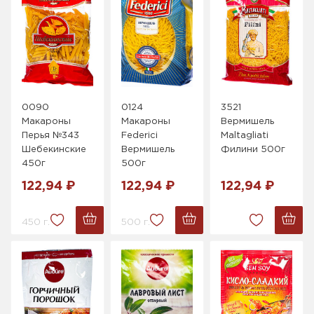
0090
0124
3521
Макароны
Макароны
Вермишель
Перья №343
Federici
Maltagliati
Шебекинские
Вермишель
Филини 500г
450г
500г
122,94 ₽
122,94 ₽
122,94 ₽
450 г.
500 г.