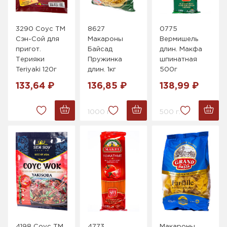
3290 Cоус ТМ
8627
0775
Сэн-Сой для
Макароны
Вермишель
пригот.
Байсад
длин. Макфа
Терияки
Пружинка
шпинатная
Teriyaki 120г
длин. 1кг
500г
133,64 ₽
136,85 ₽
138,99 ₽
1000 г.
500 г.
4198 Соус ТМ
4773
Макароны