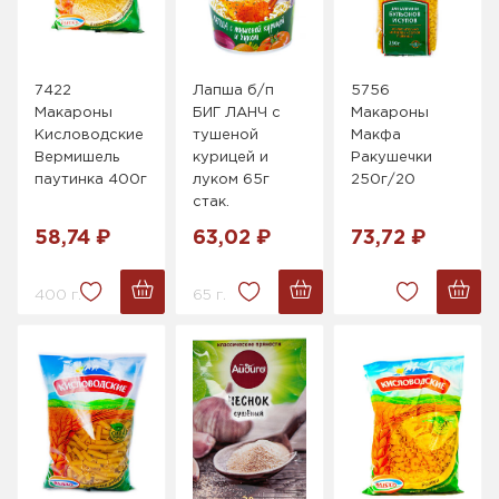
7422
Лапша б/п
5756
Макароны
БИГ ЛАНЧ с
Макароны
Кисловодские
тушеной
Макфа
Вермишель
курицей и
Ракушечки
паутинка 400г
луком 65г
250г/20
стак.
58,74 ₽
63,02 ₽
73,72 ₽
400 г.
65 г.