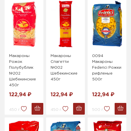
Макароны
Макароны
0094
Рожок
Спагетти
Макароны
Полубублик
№002
Federici Рожки
№202
Шебекинские
рифленые
Шебекинские
450г
500г
450г
122,94 ₽
122,94 ₽
122,94 ₽
450 г.
450 г.
500 г.