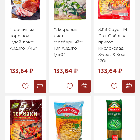
"Горчичный
"Лавровый
3313 Cоус ТМ
порошок
лист
Сэн-Сой для
""дой-пак"" .
""отборный""
пригот.
Айдиго 1/45"
10г Айдиго
Кисло-слад.
1/50"
Sweet & Sour
120г
133,64 ₽
133,64 ₽
133,64 ₽