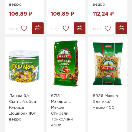
ведро
ведро
106,89 ₽
106,89 ₽
112,24 ₽
90 г.
110 г.
110 г.
Лапша б/п
6715
8956 Макфа
Сытный обед
Макароны
Бантики/
Курица
Макфа
макар 400г
Доширак 110г
Спирали
ведро
Триколини
450г