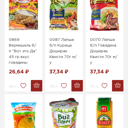
0869
0087 Лапша
0070 Лапша
Вермишель б/
б/п Курица
б/п Говядина
п "Вот это Да"
Доширак
Доширак
45 гр вкус
Квисти 70г м/
Квисти 70г м/
говядины
у
у
26,64 ₽
37,34 ₽
37,34 ₽
45 г.
70 г.
70 г.