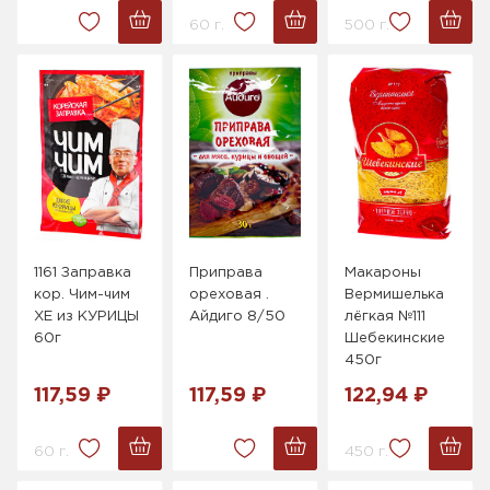
60 г.
500 г.
1161 Заправка
Приправа
Макароны
кор. Чим-чим
ореховая .
Вермишелька
ХЕ из КУРИЦЫ
Айдиго 8/50
лёгкая №111
60г
Шебекинские
450г
117,59 ₽
117,59 ₽
122,94 ₽
60 г.
450 г.