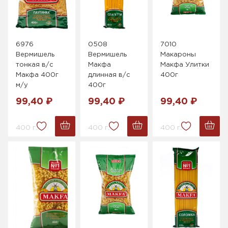
6976
0508
7010
Вермишель
Вермишель
Макароны
тонкая в/с
Макфа
Макфа Улитки
Макфа 400г
длинная в/с
400г
м/у
400г
99,40 ₽
99,40 ₽
99,40 ₽
400 г.
400 г.
400 г.