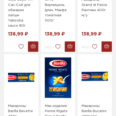
Сэн-Сой для
Вермишель
Grand di Pasta
обжарки
длин. Макфа
бантики 400г
лапши
томатная
м/у
Yakisoba
500г
sauce 80г
138,99 ₽
138,99 ₽
138,99 ₽
500 г.
400 г.
Макароны
Мак изделия
Макароны
Barilla Bavette
Penne Rigate
Barilla Bucatini