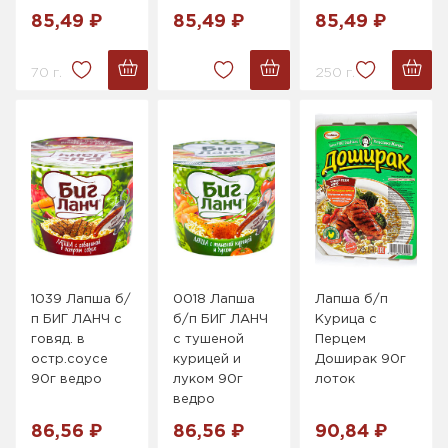
85,49 ₽
85,49 ₽
85,49 ₽
70 г.
250 г.
1039 Лапша б/
0018 Лапша
Лапша б/п
п БИГ ЛАНЧ с
б/п БИГ ЛАНЧ
Курица с
говяд. в
с тушеной
Перцем
остр.соусе
курицей и
Доширак 90г
90г ведро
луком 90г
лоток
ведро
86,56 ₽
86,56 ₽
90,84 ₽