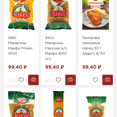
9861
9922
Приправа
Макароны
Макароны
лимонный
Макфа Рожки
Ракушки в/с
перец 30 г.
400г
Макфа 400г
Айдиго 8/50
м/у
99,40 ₽
99,40 ₽
99,40 ₽
400 г.
400 г.