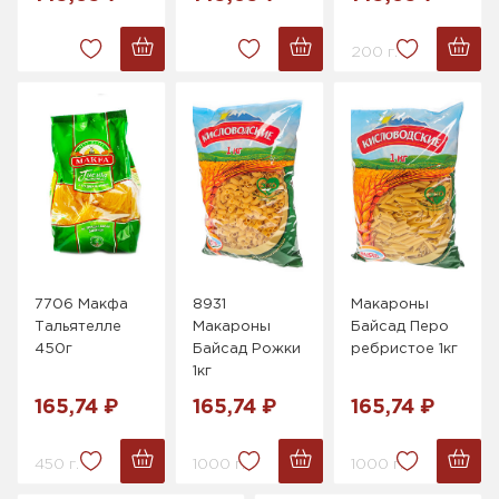
200 г.
7706 Макфа
8931
Макароны
Тальятелле
Макароны
Байсад Перо
450г
Байсад Рожки
ребристое 1кг
1кг
165,74 ₽
165,74 ₽
165,74 ₽
450 г.
1000 г.
1000 г.