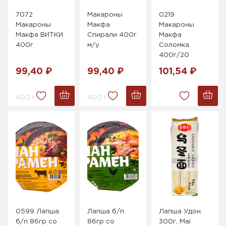
7072
Макароны
0219
Макароны
Макфа
Макароны
Макфа ВИТКИ
Спирали 400г
Макфа
400г
м/у
Соломка
400г/20
99,40 ₽
99,40 ₽
101,54 ₽
400 г.
400 г.
0599 Лапша
Лапша б/п
Лапша Удон
б/п 86гр со
86гр со
300г, Mai