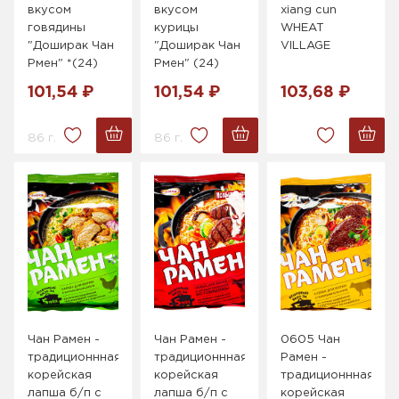
вкусом
вкусом
xiang cun
говядины
курицы
WHEAT
"Доширак Чан
"Доширак Чан
VILLAGE
Рмен" *(24)
Рмен" (24)
101,54 ₽
101,54 ₽
103,68 ₽
86 г.
86 г.
Чан Рамен -
Чан Рамен -
0605 Чан
традиционнная
традиционнная
Рамен -
корейская
корейская
традиционнная
лапша б/п с
лапша б/п с
корейская