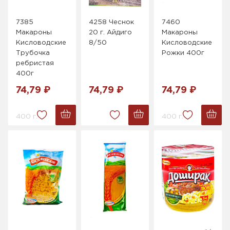
7385
4258 Чеснок
7460
Макароны
20 г. Айдиго
Макароны
Кисловодские
8/50
Кисловодские
Трубочка
Рожки 400г
ребристая
400г
74,79 ₽
74,79 ₽
74,79 ₽
400 г.
400 г.