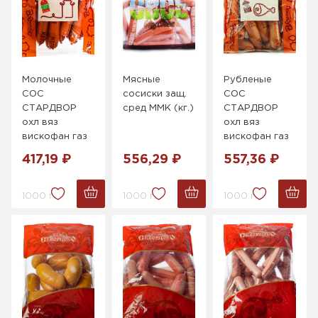
Молочные
Мясные
Рубленые
СОС
сосиски защ.
СОС
СТАРДВОР
сред ММК (кг.)
СТАРДВОР
охл вяз
охл вяз
вискофан газ
вискофан газ
417,19 ₽
556,29 ₽
557,36 ₽
1000 г.
1000 г.
1000 г.