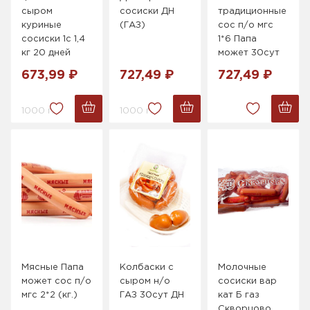
сыром
сосиски ДН
традиционные
куриные
(ГАЗ)
сос п/о мгс
сосиски 1с 1,4
1*6 Папа
кг 20 дней
может 30сут
673,99 ₽
727,49 ₽
727,49 ₽
1000 г.
1000 г.
Мясные Папа
Колбаски с
Молочные
может сос п/о
сыром н/о
сосиски вар
мгс 2*2 (кг.)
ГАЗ 30сут ДН
кат Б газ
Скворцово