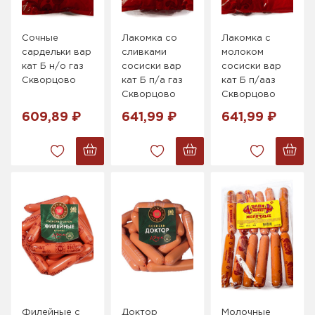
Сочные
Лакомка со
Лакомка с
сардельки вар
сливками
молоком
кат Б н/о газ
сосиски вар
сосиски вар
Скворцово
кат Б п/а газ
кат Б п/ааз
Скворцово
Скворцово
609,89 ₽
641,99 ₽
641,99 ₽
Филейные с
Доктор
Молочные