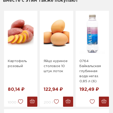
Вместе с этим также покупают
Картофель
Яйцо куриное
0764
розовый
столовое 10
Байкальская
штук лоток
глубинная
вода негаз.
0,85 л (6)
80,14 ₽
122,94 ₽
192,49 ₽
1000 г.
200 г.