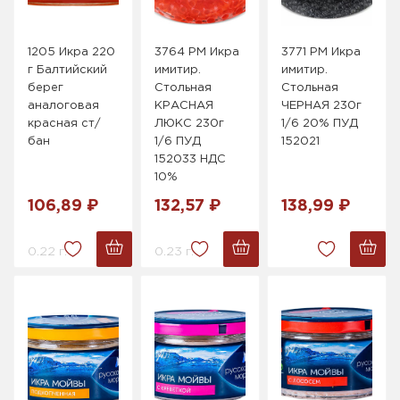
1205 Икра 220
3764 РМ Икра
3771 РМ Икра
г Балтийский
имитир.
имитир.
берег
Стольная
Стольная
аналоговая
КРАСНАЯ
ЧЕРНАЯ 230г
красная ст/
ЛЮКС 230г
1/6 20% ПУД
бан
1/6 ПУД
152021
152033 НДС
10%
106,89 ₽
132,57 ₽
138,99 ₽
0.22 г.
0.23 г.