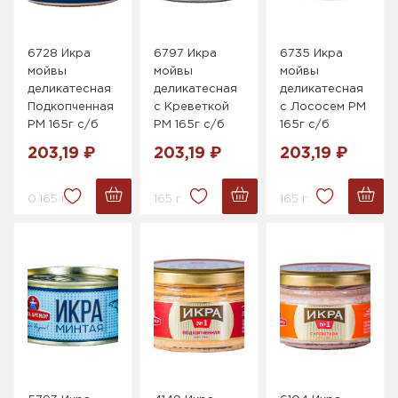
6728 Икра
6797 Икра
6735 Икра
мойвы
мойвы
мойвы
деликатесная
деликатесная
деликатесная
Подкопченная
с Креветкой
с Лососем РМ
РМ 165г с/б
РМ 165г с/б
165г с/б
203,19 ₽
203,19 ₽
203,19 ₽
0.165 г.
165 г.
165 г.