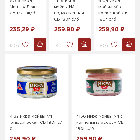
5793 Икра
4149 Икра
6104 Икра
Минтая Люкс
мойвы №1
мойвы №1 с
СБ 130г ж/б
подкопченная
креветкой СБ
СБ 180г с/б
180г с/б
235,29 ₽
259,90 ₽
259,90 ₽
130 г.
180 г.
180 г.
4132 Икра мойвы №1
4156 Икра мойвы №1 с
классическая СБ 180г с/
копченым лососем СБ
б
180г с/б
259,90 ₽
259,90 ₽