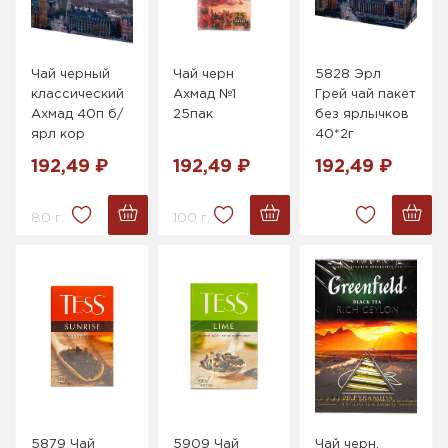
Чай черный
Чай черн
5828 Эрл
классический
Ахмад №1
Грей чай пакет
Ахмад 40п б/
25пак
без ярлычков
ярл кор
40*2г
192,49 ₽
192,49 ₽
192,49 ₽
80 г.
100 г.
5879 Чай
5909 Чай
Чай черн.