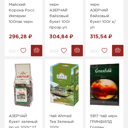
Майский
черн.
черн.
Корона Росс.
АЗЕРЧАЙ
АЗЕРЧАЙ
Империи
байховый
байховый
100пак черн.
букет 100г
букет 100г к/
прозр.уп.
уп
296,28 ₽
304,84 ₽
315,54 ₽
100 г.
100 г.
100 г.
АЗЕРЧАЙ
Чай Ahmad
5817 Чай черн.
букет зеленый
Tea Зеленый
ГРИНФИЛД
пр.уп 200г*27
200г
Голден