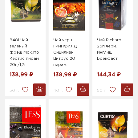
8481 Чай
Чай черн.
Чай Richard
зеленый
ГРИНФИЛД
25п черн.
Фреш Мохито
Сицилиан
Инглиш
Кёртис пирам
Цитрус 20
Брекфаст
20п/1,7г
пирам.
138,99 ₽
138,99 ₽
144,34 ₽
50 г.
40 г.
50 г.