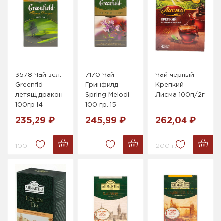
3578 Чай зел.
7170 Чай
Чай черный
Greenfld
Гринфилд
Крепкий
летящ дракон
Spring Melodi
Лисма 100п/2г
100гр 14
100 гр. 15
235,29 ₽
245,99 ₽
262,04 ₽
100 г.
200 г.