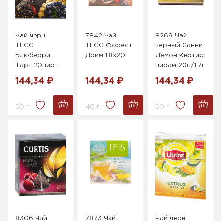
Чай черн.
7842 Чай
8269 Чай
ТЕСС
ТЕСС Форест
черный Санни
Блюберри
Дрим 1,8х20
Лемон Кёртис
Тарт 20пир.
пирам 20п/1,7г
144,34 ₽
144,34 ₽
144,34 ₽
50 г.
40 г.
50 г.
8306 Чай
7873 Чай
Чай черн.