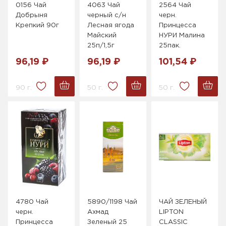
0156 Чай
4063 Чай
2564 Чай
Добрыня
черный с/н
черн.
Крепкий 90г
Лесная ягода
Принцесса
Майский
НУРИ Малина
25п/1,5г
25пак.
96,19 ₽
96,19 ₽
101,54 ₽
90 г.
50 г.
50 г.
4780 Чай
5890/1198 Чай
ЧАЙ ЗЕЛЕНЫЙ
черн.
Ахмад
LIPTON
Принцесса
Зеленый 25
CLASSIC