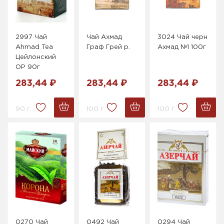
2997 Чай
Чай Ахмад
3024 Чай черн
Ahmad Tea
Граф Грей р.
Ахмад №1 100г
Цейлонский
OP 90г
283,44 ₽
283,44 ₽
283,44 ₽
90 г.
100 г.
100 г.
0270 Чай
0492 Чай
0294 Чай