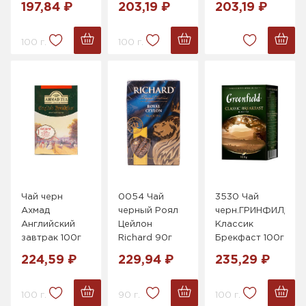
197,84 ₽
203,19 ₽
203,19 ₽
100 г.
100 г.
Чай черн
0054 Чай
3530 Чай
Ахмад
черный Роял
черн.ГРИНФИЛД
Английский
Цейлон
Классик
завтрак 100г
Richard 90г
Брекфаст 100г
224,59 ₽
229,94 ₽
235,29 ₽
100 г.
90 г.
100 г.