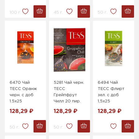
100 г.
45 г.
50 г.
6470 Чай
5281 Чай черн.
6494 Чай
ТЕСС Оранж
ТЕСС
ТЕСС Флирт
черн. с доб
Грейпфрут
зел. с доб
1.5х25
Чилл 20 пир.
1,5х25
128,29 ₽
128,29 ₽
128,29 ₽
50 г.
50 г.