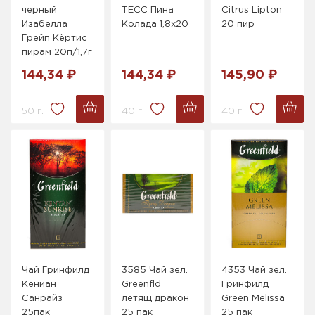
черный
ТЕСС Пина
Citrus Lipton
Изабелла
Колада 1,8х20
20 пир
Грейп Кёртис
пирам 20п/1,7г
144,34 ₽
144,34 ₽
145,90 ₽
50 г.
40 г.
40 г.
Чай Гринфилд
3585 Чай зел.
4353 Чай зел.
Кениан
Greenfld
Гринфилд
Санрайз
летящ дракон
Green Melissa
25пак
25 пак
25 пак