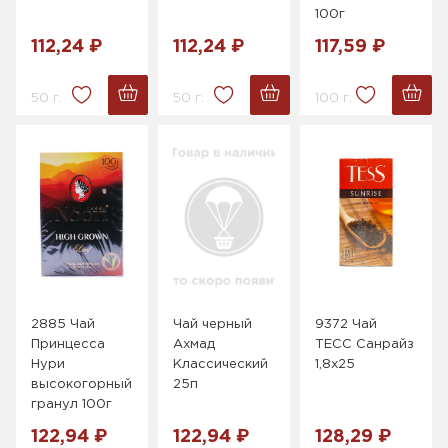
100г
112,24 ₽
112,24 ₽
117,59 ₽
50 г.
50 г.
100 г.
2885 Чай
Чай черный
9372 Чай
Принцесса
Ахмад
ТЕСС Санрайз
Нури
Классический
1,8х25
высокогорный
25п
гранул 100г
122,94 ₽
122,94 ₽
128,29 ₽