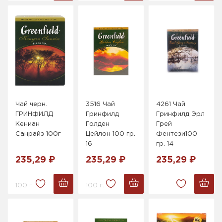
Чай черн.
3516 Чай
4261 Чай
ГРИНФИЛД
Гринфилд
Гринфилд Эрл
Кениан
Голден
Грей
Санрайз 100г
Цейлон 100 гр.
Фентези100
16
гр. 14
235,29 ₽
235,29 ₽
235,29 ₽
100 г.
100 г.