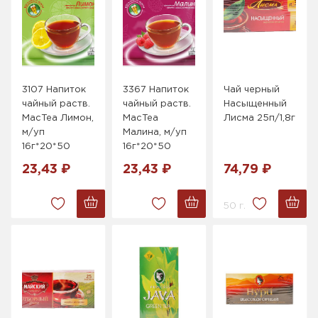
3107 Напиток
3367 Напиток
Чай черный
чайный раств.
чайный раств.
Насыщенный
MacTea Лимон,
MacTea
Лисма 25п/1,8г
м/уп
Малина, м/уп
16г*20*50
16г*20*50
23,43 ₽
23,43 ₽
74,79 ₽
50 г.