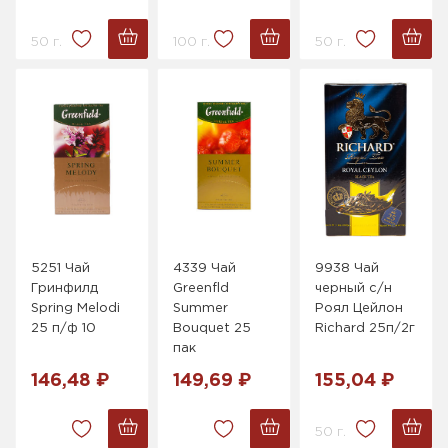
50 г.
100 г.
50 г.
5251 Чай
4339 Чай
9938 Чай
Гринфилд
Greenfld
черный с/н
Spring Melodi
Summer
Роял Цейлон
25 п/ф 10
Bouquet 25
Richard 25п/2г
пак
146,48 ₽
149,69 ₽
155,04 ₽
50 г.