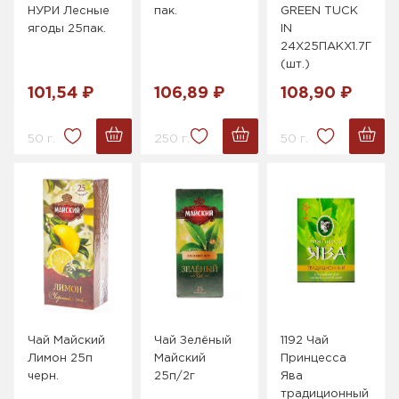
НУРИ Лесные
пак.
GREEN TUCK
ягоды 25пак.
IN
24Х25ПАКХ1.7Г
(шт.)
101,54 ₽
106,89 ₽
108,90 ₽
50 г.
250 г.
50 г.
Чай Майский
Чай Зелёный
1192 Чай
Лимон 25п
Майский
Принцесса
черн.
25п/2г
Ява
традиционный