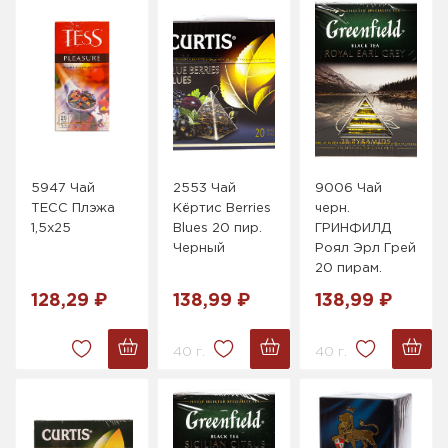
5947 Чай
2553 Чай
9006 Чай
ТЕСС Плэжа
Кёртис Berries
черн.
1,5х25
Blues 20 пир.
ГРИНФИЛД
Черный
Роял Эрл Грей
20 пирам.
128,29 ₽
138,99 ₽
138,99 ₽
40 г.
40 г.