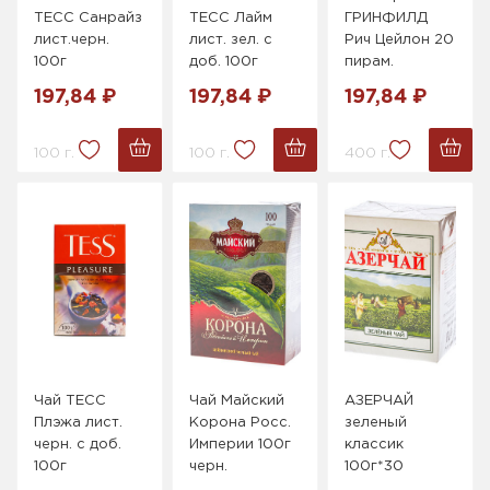
ТЕСС Санрайз
ТЕСС Лайм
ГРИНФИЛД
лист.черн.
лист. зел. с
Рич Цейлон 20
100г
доб. 100г
пирам.
197,84 ₽
197,84 ₽
197,84 ₽
100 г.
100 г.
400 г.
Чай ТЕСС
Чай Майский
АЗЕРЧАЙ
Плэжа лист.
Корона Росс.
зеленый
черн. с доб.
Империи 100г
классик
100г
черн.
100г*30