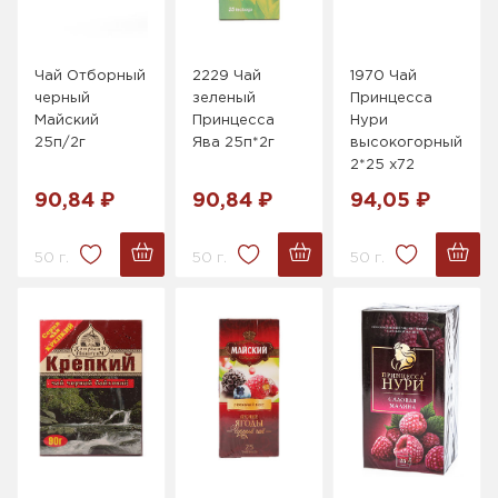
Чай Отборный
2229 Чай
1970 Чай
черный
зеленый
Принцесса
Майский
Принцесса
Нури
25п/2г
Ява 25п*2г
высокогорный
2*25 х72
90,84 ₽
90,84 ₽
94,05 ₽
50 г.
50 г.
50 г.