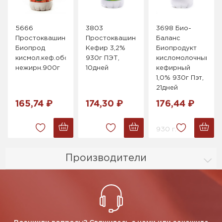
5666
3803
3698 Био-
Простоквашино
Простоквашино
Баланс
Биопрод
Кефир 3,2%
Биопродукт
кисмол.кеф.обогащ.Клубника,
930г ПЭТ,
кисломолочный
нежирн.900г
10дней
кефирный
1,0% 930г Пэт,
21дней
165,74 ₽
174,30 ₽
176,44 ₽
930 г.
Производители