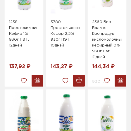
1238
3780
2360 Био-
Простоквашино
Простоквашино
Баланс
Кефир 1%
Кефир 2,5%
Биопродукт
930г ПЭТ,
930г ПЭТ,
кисломолочный
12дней
10дней
кефирный 0%
930г Пэт,
21дней
137,92 ₽
143,27 ₽
144,34 ₽
930 г.