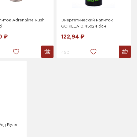
питок Adrenaline Rush
Энергетический напиток
б
GORILLA 0,45x24 бан
0 ₽
122,94 ₽
450 г.
Ред Булл