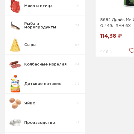
Мясо и птица
87
Вода , Сладкие
103
напитки
8682 Драйв Ми
Рыба и
114
0.449л БАН 6Х
морепродукты
Ессентуки
0
114,38 ₽
Сыры
187
449 г.
Тонизирующие
9
напитки
Колбасные изделия
214
Вода .
Сладкие
15
напитки
Детское питание
215
Яйцо
6
Производство
47