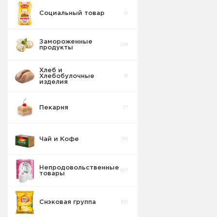
Социальный товар
61
Замороженные
269
продукты
Хлеб и
Хлебобулочные
81
изделия
Пекарня
57
Чай и Кофе
315
Непродовольственные
907
товары
Снэковая группа
190