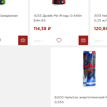
 Ориджинал
4233 Драйв Ми Ягоды 0.449л
3013 На
БАН 6Х
0,25 ж/
114,38 ₽
120,8
449 г.
250 г.
6000 Напиток энергетический 
0,355