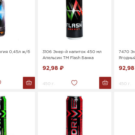
гия 0,45л ж/б
3106 Энер-й напиток 450 мл
7470 Эн
Апельсин ТМ Flash Банка
Ягодный
92,98 ₽
92,98
450 г.
450 г.