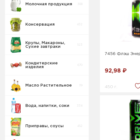
Молочная продукция
368
Консервация
432
Крупы, Макароны,
523
Сухие завтраки
7456 Флэш Энер
Кондитерские
670
изделия
92,98 ₽
Масло Растительное
39
450 г.
Вода, напитки, соки
334
Приправы, соусы
452
Соки Нектары
45
Морсы