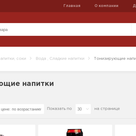
Главная
О компании
Д
напитки, соки
Вода , Сладкие напитки
Тонизирующие напи
ющие напитки
Показать по
на странице