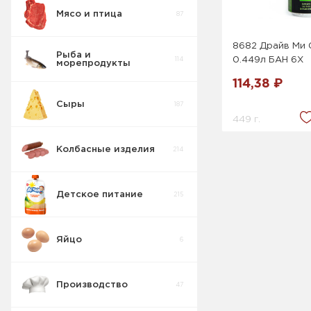
Мясо и птица
87
Вода , Сладкие
103
напитки
8682 Драйв Ми
Рыба и
114
0.449л БАН 6Х
морепродукты
Ессентуки
0
114,38 ₽
Сыры
187
449 г.
Тонизирующие
9
напитки
Колбасные изделия
214
Вода .
Сладкие
15
напитки
Детское питание
215
Яйцо
6
Производство
47