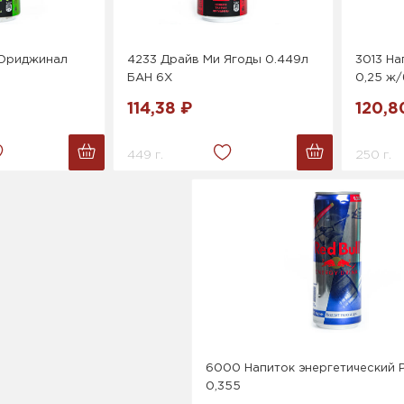
 Ориджинал
4233 Драйв Ми Ягоды 0.449л
3013 На
БАН 6Х
0,25 ж/
114,38 ₽
120,8
449 г.
250 г.
6000 Напиток энергетический 
0,355