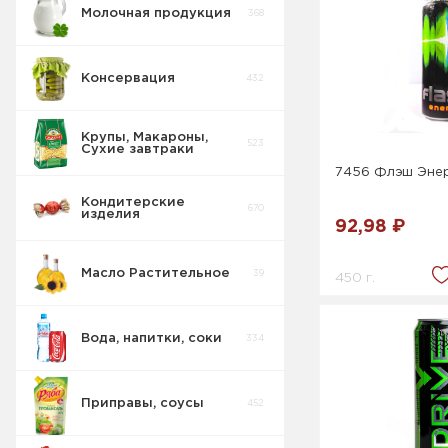
Молочная продукция
368
Консервация
432
Крупы, Макароны,
523
Сухие завтраки
7456 Флэш Энер
Кондитерские
670
изделия
92,98 ₽
Масло Растительное
39
450 г.
Вода, напитки, соки
334
Приправы, соусы
452
Соки Нектары
45
Морсы