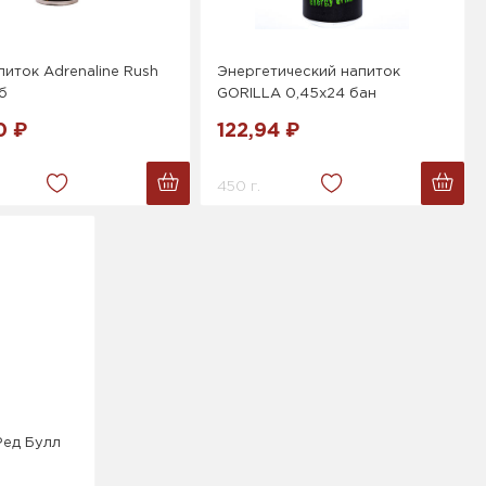
питок Adrenaline Rush
Энергетический напиток
б
GORILLA 0,45x24 бан
0 ₽
122,94 ₽
450 г.
Ред Булл