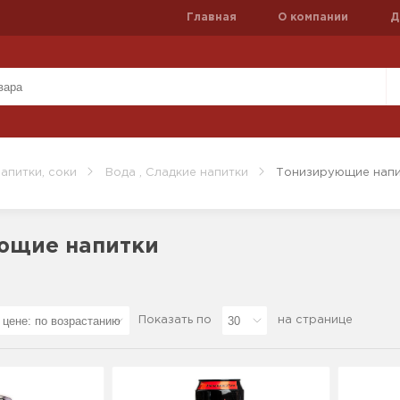
Главная
О компании
Д
напитки, соки
Вода , Сладкие напитки
Тонизирующие напи
ющие напитки
Показать по
на странице