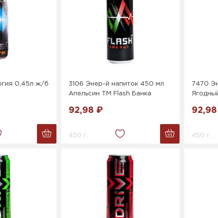
гия 0,45л ж/б
3106 Энер-й напиток 450 мл
7470 Эн
Апельсин ТМ Flash Банка
Ягодный
92,98 ₽
92,98
450 г.
450 г.