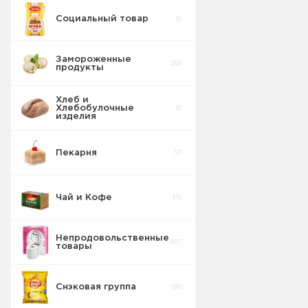
Социальный товар
61
Замороженные
269
продукты
Хлеб и
Хлебобулочные
81
изделия
Пекарня
57
Чай и Кофе
315
Непродовольственные
907
товары
Снэковая группа
190