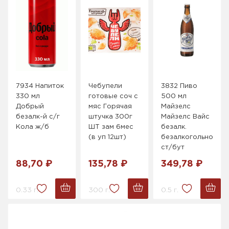
7934 Напиток
Чебупели
3832 Пиво
330 мл
готовые соч с
500 мл
Добрый
мяс Горячая
Майзелс
безалк-й с/г
штучка 300г
Майзелс Вайс
Кола ж/б
ШТ зам 6мес
безалк.
(в уп 12шт)
безалкогольное
ст/бут
88,70 ₽
135,78 ₽
349,78 ₽
0.33 г.
300 г.
0.5 г.