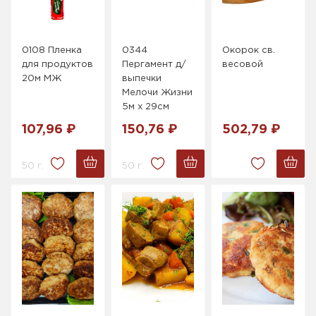
0108 Пленка
0344
Окорок св.
для продуктов
Пергамент д/
весовой
20м МЖ
выпечки
Мелочи Жизни
5м х 29см
107,96 ₽
150,76 ₽
502,79 ₽
50 г.
50 г.