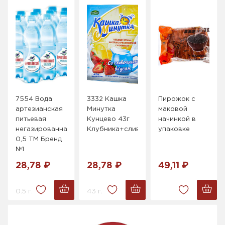
7554 Вода
3332 Кашка
Пирожок с
артезианская
Минутка
маковой
питьевая
Кунцево 43г
начинкой в
негазированная
Клубника+сливки
упаковке
0,5 ТМ Бренд
№1
28,78 ₽
28,78 ₽
49,11 ₽
0.5 г.
43 г.