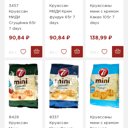
3457
Круассан
Круассаны
Круассан
МИДИ Крем
мини с кремом
МИДИ
фундук 65г 7
Какао 105г 7
Сгущёнка 65г
days
days
7 days
90,84 ₽
90,84 ₽
138,99 ₽
65 г.
65 г.
105 г.
8429
8337
Круассаны
Круассан
Круассан
мини с кремом