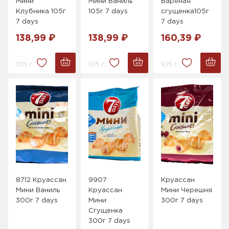
Мини
Мини Ваниль
Вареная
Клубника 105г
105г 7 days
сгущенка105г
7 days
7 days
138,99 ₽
138,99 ₽
160,39 ₽
105 г.
105 г.
105 г.
8712 Круассан
9907
Круассан
Мини Ваниль
Круассан
Мини Черешня
300г 7 days
Мини
300г 7 days
Сгущенка
300г 7 days