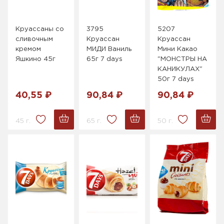
Круассаны со
3795
5207
сливочным
Круассан
Круассан
кремом
МИДИ Ваниль
Мини Какао
Яшкино 45г
65г 7 days
"МОНСТРЫ НА
КАНИКУЛАХ"
50г 7 days
40,55 ₽
90,84 ₽
90,84 ₽
45 г.
65 г.
50 г.