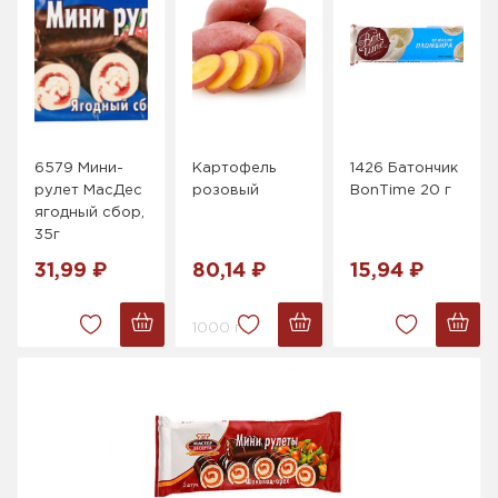
6579 Мини-
Картофель
1426 Батончик
рулет МасДес
розовый
BonTime 20 г
ягодный сбор,
35г
31,99 ₽
80,14 ₽
15,94 ₽
1000 г.