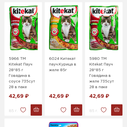
5966 ТМ
6024 Китекат
5980 ТМ
Kitekat Пауч
пауч.Курица в
Kitekat Пауч
28*85 г
желе 85г
28*85 г
Говядина в
Говядина в
соусе 735сут
желе 735сут
28 в паке
28 в паке
42,69 ₽
42,69 ₽
42,69 ₽
85 г.
85 г.