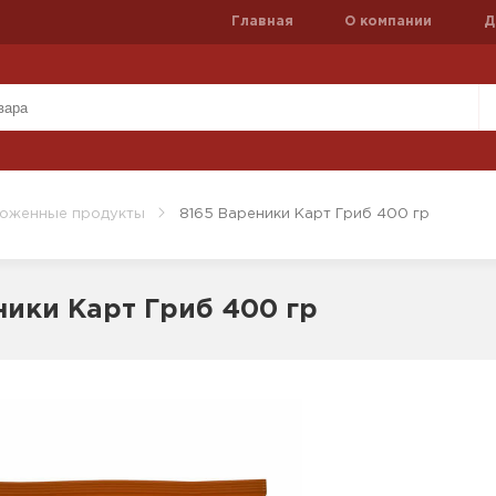
Главная
О компании
Д
оженные продукты
8165 Вареники Карт Гриб 400 гр
ники Карт Гриб 400 гр