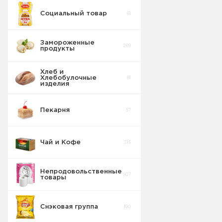
Социальный товар
61
Замороженные
269
продукты
Хлеб и
Хлебобулочные
81
изделия
Мороженое
83
Пекарня
57
Полуфабрикаты
31
Чай и Кофе
315
Овощи
17
замороженные
Непродовольственные
907
Крабовые
товары
палочки
3
замороженные
Снэковая группа
190
Масло
7
сливочное