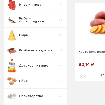
Мясо и птица
87
Рыба и
114
морепродукты
Сыры
187
Колбасные изделия
214
Картофель роз
80,14 ₽
Детское питание
215
1000 г.
Яйцо
6
Производство
47