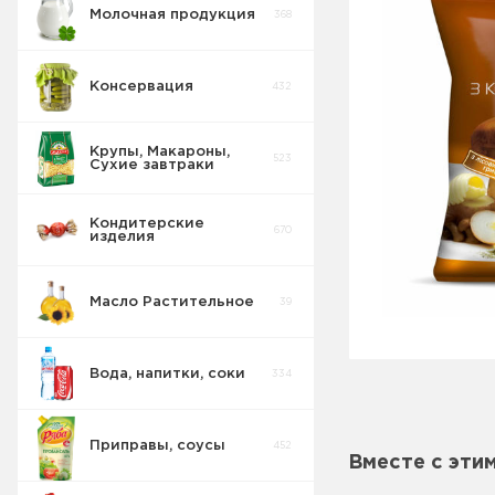
Молочная продукция
368
Консервация
432
Крупы, Макароны,
523
Сухие завтраки
Кондитерские
670
изделия
Масло Растительное
39
Вода, напитки, соки
334
Приправы, соусы
452
Вместе с эти