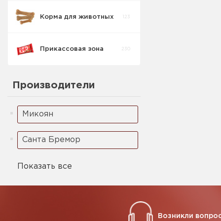
Корма для животных
123
Спред/Маграрин
3
Прикассовая зона
230
Производители
Микоян
Санта Бремор
Показать все
Возникли вопрос