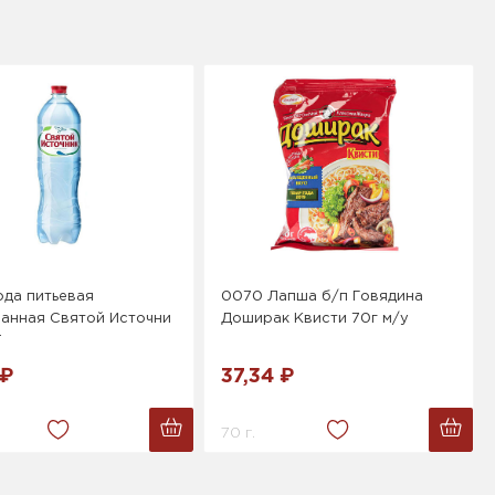
ода питьевая
0070 Лапша б/п Говядина
ванная Святой Источни
Доширак Квисти 70г м/у
Т
 ₽
37,34 ₽
70 г.