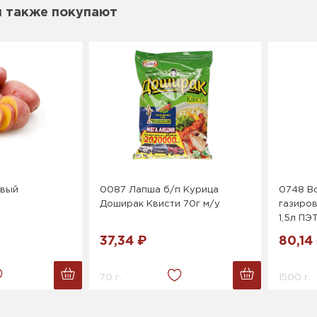
м также покупают
овый
0087 Лапша б/п Курица
0748 В
Доширак Квисти 70г м/у
газиро
1,5л ПЭ
37,34 ₽
80,14
70 г.
1500 г.