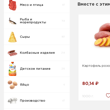
Вместе с эти
Мясо и птица
87
Пирожные
5
Рыба и
114
морепродукты
Печенье
55
Сыры
187
Крекер
17
Колбасные изделия
214
Товары для
10
диабетиков
Картофель роз
Детское питание
215
Конфеты
9
Коробка
80,14 ₽
Яйцо
6
Изделия
42
весовые
1000 г.
Производство
47
Пряники
7