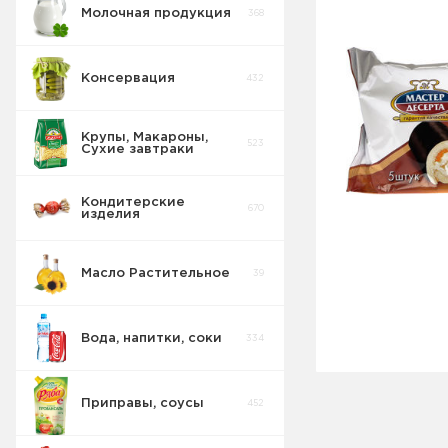
Молочная продукция
368
Консервация
432
Крупы, Макароны,
523
Сухие завтраки
Кондитерские
670
изделия
Масло Растительное
39
Восточные
32
сладости
Вода, напитки, соки
334
Попкорн
10
Приправы, соусы
452
Круассаны
13