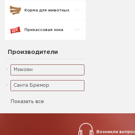
Корма для животных
123
Кукурузные
5
палочки
Прикассовая зона
230
Ореховая паста
2
Производители
Микоян
Санта Бремор
Показать все
Возникли вопрос