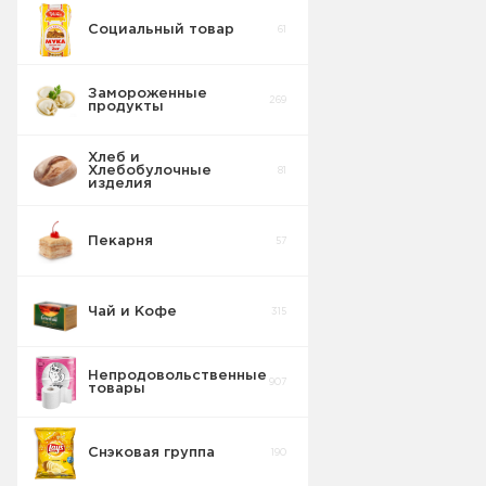
Социальный товар
61
Бисквит
10
Замороженные
269
продукты
Торты
5
Рулеты
9
бисквитные
Хлеб и
Хлебобулочные
81
Вафельные
изделия
22
изделия
Пирожное
1
бисквитное
Пекарня
57
Шоколадные
18
Плитки
Чай и Кофе
315
Конфеты
20
фасовка м/у
Непродовольственные
907
товары
Сушка
2
Снэковая группа
190
Торты в
5
упаковке