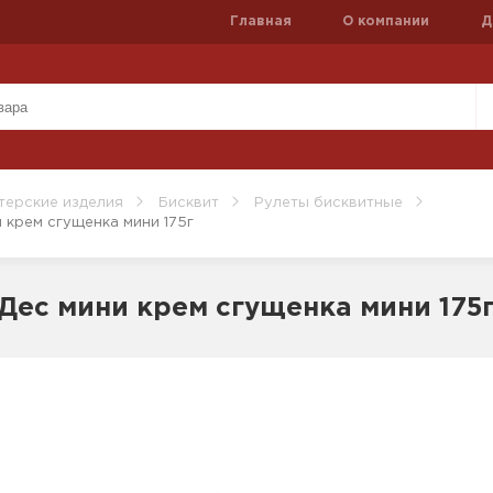
Главная
О компании
Д
терские изделия
Бисквит
Рулеты бисквитные
 крем сгущенка мини 175г
Дес мини крем сгущенка мини 175