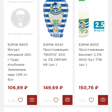
БЗМЖ 6835
БЗМЖ 9343
БЗМЖ 8933
Йогурт
Простоквашино
Простоквашино
питьевой 260
ТВОРОГ 200
Биолакт 2,5%
г Чудо
гр 2% ОБРАМ
900г Бут.ТП6
Клубника-
К6 (шт.)
(шт.)
Земляника
мдж 1,9% п/
бут
106,89 ₽
149,69 ₽
150,76 ₽
0.26 г.
0.2 г.
0.9 г.