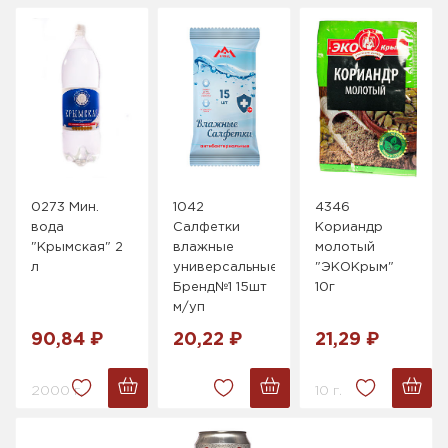
0273 Мин.
1042
4346
вода
Салфетки
Кориандр
"Крымская" 2
влажные
молотый
л
универсальные
"ЭКОКрым"
Бренд№1 15шт
10г
м/уп
90,84 ₽
20,22 ₽
21,29 ₽
2000 г.
10 г.