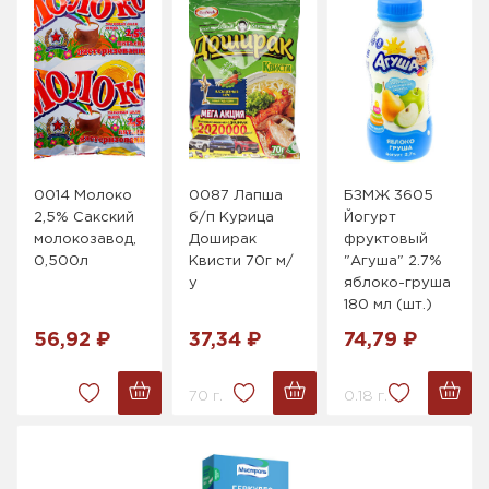
0014 Молоко
0087 Лапша
БЗМЖ 3605
2,5% Сакский
б/п Курица
Йогурт
молокозавод,
Доширак
фруктовый
0,500л
Квисти 70г м/
"Агуша" 2.7%
у
яблоко-груша
180 мл (шт.)
56,92 ₽
37,34 ₽
74,79 ₽
70 г.
0.18 г.