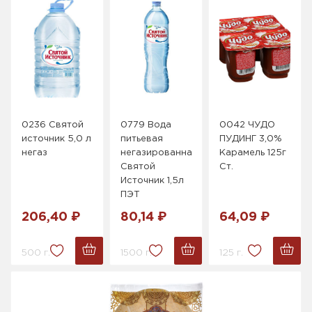
0236 Святой
0779 Вода
0042 ЧУДО
источник 5,0 л
питьевая
ПУДИНГ 3,0%
негаз
негазированная
Карамель 125г
Святой
Ст.
Источник 1,5л
ПЭТ
206,40 ₽
80,14 ₽
64,09 ₽
500 г.
1500 г.
125 г.