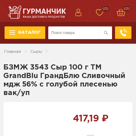
(0)
(0)
КАТАЛОГ
Главная
Сыры
БЗМЖ 3543 Сыр 100 г ТМ
GrandBlu ГрандБлю Сливочный
мдж 56% с голубой плесенью
вак/уп
417,19 ₽