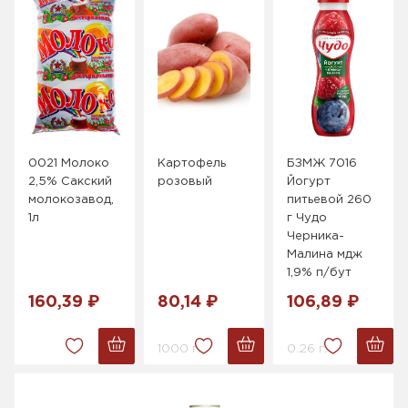
0021 Молоко
Картофель
БЗМЖ 7016
2,5% Сакский
розовый
Йогурт
молокозавод,
питьевой 260
1л
г Чудо
Черника-
Малина мдж
1,9% п/бут
160,39 ₽
80,14 ₽
106,89 ₽
1000 г.
0.26 г.