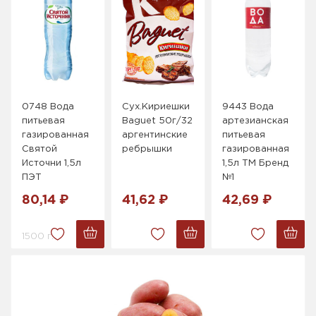
0748 Вода
Сух.Кириешки
9443 Вода
питьевая
Baguet 50г/32
артезианская
газированная
аргентинские
питьевая
Святой
ребрышки
газированная
Источни 1,5л
1,5л ТМ Бренд
ПЭТ
№1
80,14 ₽
41,62 ₽
42,69 ₽
1500 г.