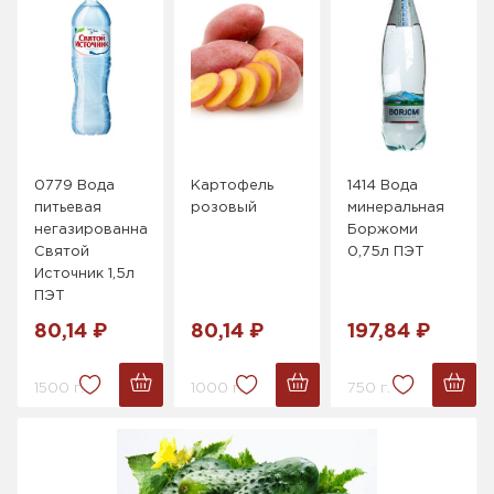
0779 Вода
Картофель
1414 Вода
питьевая
розовый
минеральная
негазированная
Боржоми
Святой
0,75л ПЭТ
Источник 1,5л
ПЭТ
80,14 ₽
80,14 ₽
197,84 ₽
1500 г.
1000 г.
750 г.