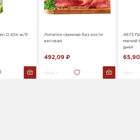
en 0,45л ж/б
Лопатка свинная без кости
4673 П
весовая
мягкий 
дней
492,09 ₽
65,90
1000 г.
130 г.