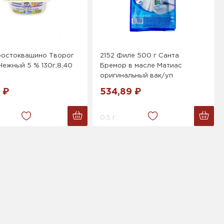
ростоквашино Творог
2152 Филе 500 г Санта
Нежный 5 % 130г,8,40
Бремор в масле Матиас
оригинальный вак/уп
 ₽
534,89 ₽
0.5 г.