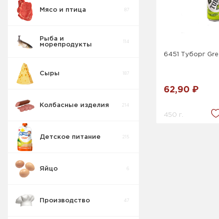
Мясо и птица
87
Рыба и
114
морепродукты
6451 Туборг Gre
Сыры
187
62,90 ₽
Колбасные изделия
214
450 г.
Детское питание
215
Яйцо
6
Производство
47