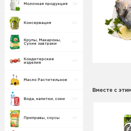
Молочная продукция
368
Консервация
432
Крупы, Макароны,
523
Сухие завтраки
Кондитерские
670
изделия
Масло Растительное
39
Вместе с эти
Вода, напитки, соки
334
Приправы, соусы
452