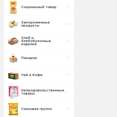
Социальный товар
61
Замороженные
269
продукты
Хлеб и
Хлебобулочные
81
изделия
Пекарня
57
Чай и Кофе
315
Непродовольственные
907
товары
Снэковая группа
190