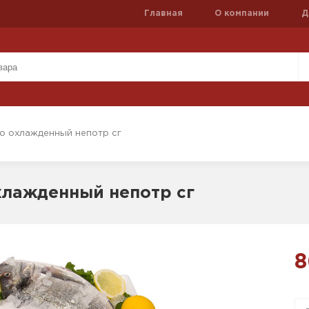
Главная
О компании
Д
о охлажденный непотр сг
хлажденный непотр сг
8