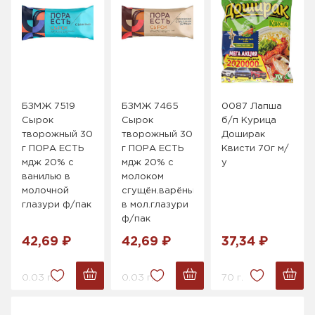
БЗМЖ 7519
БЗМЖ 7465
0087 Лапша
Сырок
Сырок
б/п Курица
творожный 30
творожный 30
Доширак
г ПОРА ЕСТЬ
г ПОРА ЕСТЬ
Квисти 70г м/
мдж 20% с
мдж 20% с
у
ванилью в
молоком
молочной
сгущён.варёным
глазури ф/пак
в мол.глазури
ф/пак
42,69 ₽
42,69 ₽
37,34 ₽
0.03 г.
0.03 г.
70 г.