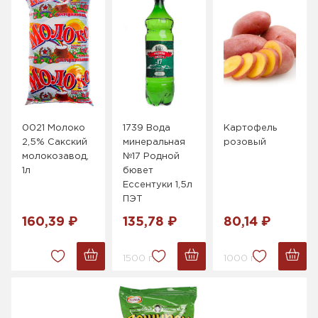
0021 Молоко
1739 Вода
Картофель
2,5% Сакский
минеральная
розовый
молокозавод,
№17 Родной
1л
бювет
Ессентуки 1,5л
ПЭТ
160,39 ₽
135,78 ₽
80,14 ₽
1500 г.
1000 г.