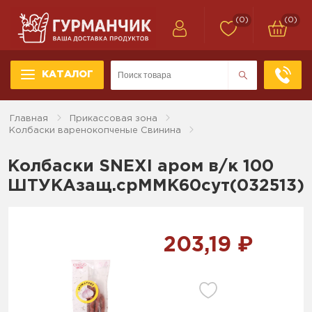
(0)
(0)
КАТАЛОГ
Главная
Прикассовая зона
Колбаски варенокопченые Свинина
Колбаски SNEXI аром в/к 100
ШТУКАзащ.срММК60сут(032513)
203,19 ₽