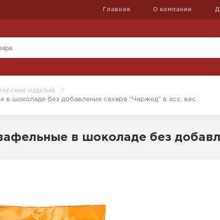
Главная
О компании
Д
терские изделия
 в шоколаде без добавления сахара "Чаржед" в асс, вес
афельные в шоколаде без добавле