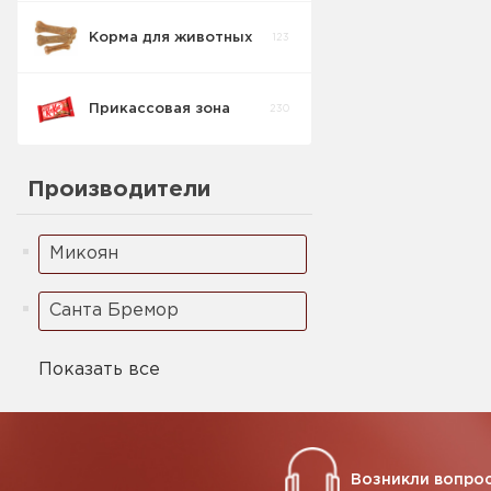
Корма для животных
123
Кукурузные
5
палочки
Прикассовая зона
230
Ореховая паста
2
Производители
Микоян
Санта Бремор
Показать все
Возникли вопрос