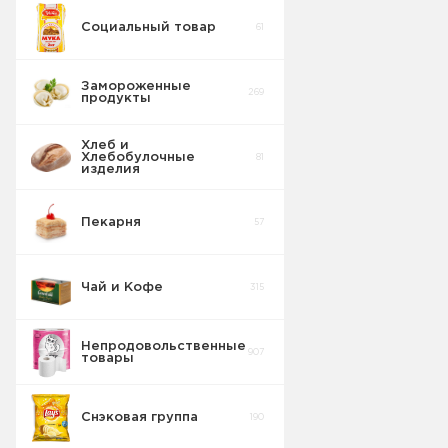
Социальный товар
61
Бисквит
10
Замороженные
269
продукты
Торты
5
Хлеб и
Хлебобулочные
81
Вафельные
изделия
22
изделия
Пекарня
57
Шоколадные
18
Плитки
Чай и Кофе
315
Конфеты
20
фасовка м/у
Непродовольственные
907
товары
Сушка
2
Снэковая группа
190
Торты в
5
упаковке