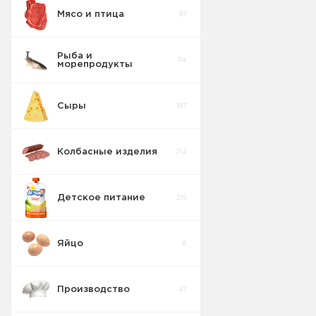
Мясо и птица
87
Пирожные
5
Рыба и
114
морепродукты
Печенье
55
Сыры
187
Крекер
17
Колбасные изделия
214
Товары для
10
диабетиков
Детское питание
215
Конфеты
9
Коробка
Яйцо
6
Изделия
42
весовые
Производство
47
Пряники
7