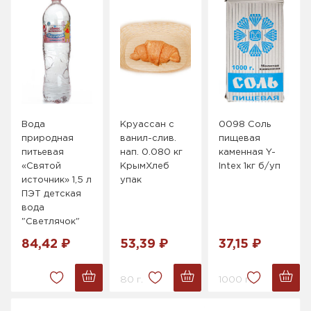
Вода
Круассан с
0098 Соль
природная
ванил-слив.
пищевая
питьевая
нап. 0.080 кг
каменная Y-
«Святой
КрымХлеб
Intex 1кг б/уп
источник» 1,5 л
упак
ПЭТ детская
вода
"Светлячок"
84,42 ₽
53,39 ₽
37,15 ₽
80 г.
1000 г.