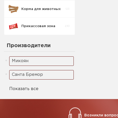
Корма для животных
123
Кукурузные
5
палочки
Прикассовая зона
230
Ореховая паста
2
Производители
Микоян
Санта Бремор
Показать все
Возникли вопрос