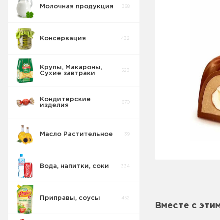
Молочная продукция
368
Консервация
432
Крупы, Макароны,
523
Сухие завтраки
Кондитерские
670
изделия
Масло Растительное
39
Восточные
32
сладости
Вода, напитки, соки
334
Попкорн
10
Приправы, соусы
452
Вместе с эти
Круассаны
13