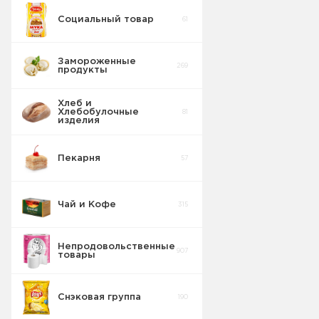
Социальный товар
61
Бисквит
10
Замороженные
269
продукты
Торты
5
Хлеб и
Хлебобулочные
81
Вафельные
изделия
22
изделия
Пекарня
57
Шоколадные
18
Плитки
Чай и Кофе
315
Конфеты
20
фасовка м/у
Непродовольственные
907
товары
Сушка
2
Снэковая группа
190
Торты в
5
упаковке