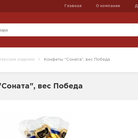
Главная
О компании
Д
терские изделия
Конфеты "Соната", вес Победа
Соната", вес Победа