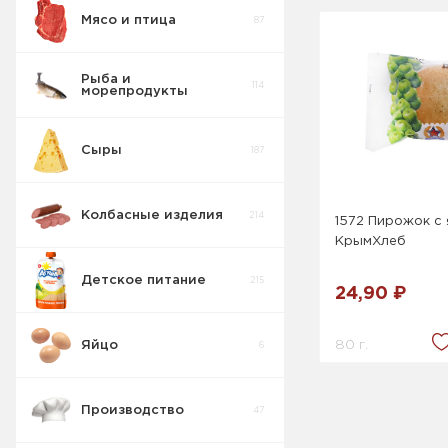
Мясо и птица
87
Пирожные
5
Рыба и
114
морепродукты
Печенье
55
Сыры
187
Крекер
17
Колбасные изделия
214
1572 Пирожок с 
Товары для
10
диабетиков
КрымХлеб
Детское питание
215
Конфеты
24,90 ₽
9
Коробка
80 г.
Яйцо
6
Изделия
42
весовые
Производство
47
Пряники
7