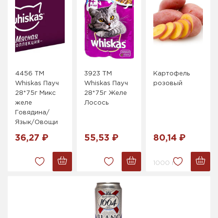
4456 ТМ
3923 ТМ
Картофель
Whiskas Пауч
Whiskas Пауч
розовый
28*75г Микс
28*75г Желе
желе
Лосось
Говядина/
Язык/Овощи
36,27 ₽
55,53 ₽
80,14 ₽
1000 г.