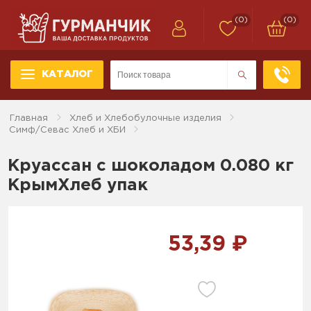
(0)
(0)
КАТАЛОГ
Главная
Хлеб и Хлебобулочные изделия
Симф/Севас Хлеб и ХБИ
Круассан с шоколадом 0.080 кг
КрымХлеб упак
53,39 ₽