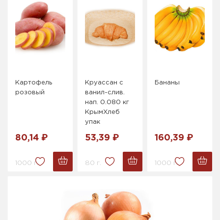
Картофель
Круассан с
Бананы
розовый
ванил-слив.
нап. 0.080 кг
КрымХлеб
упак
80,14 ₽
53,39 ₽
160,39 ₽
1000 г.
80 г.
1000 г.