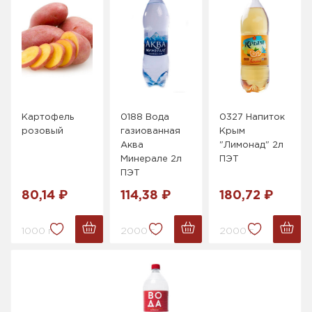
Картофель
0188 Вода
0327 Напиток
розовый
газиованная
Крым
Аква
"Лимонад" 2л
Минерале 2л
ПЭТ
ПЭТ
80,14 ₽
114,38 ₽
180,72 ₽
1000 г.
2000 г.
2000 г.