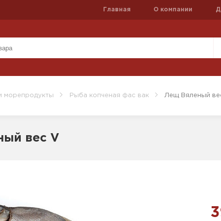
Главная
О компании
Д
и морепродукты
Рыба копченая фас вак
Лещ Вяленый ве
ный вес V
3