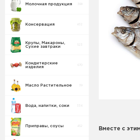
Молочная продукция
368
Консервация
432
Крупы, Макароны,
523
Сухие завтраки
Кондитерские
670
изделия
Масло Растительное
39
Вода, напитки, соки
334
Приправы, соусы
452
Вместе с эти