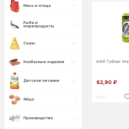
Мясо и птица
87
Рыба и
114
морепродукты
Сыры
187
Икра рыбная
11
6451 Туборг Gre
Колбасные изделия
214
Пресервы
8
рыбные
Детское питание
215
62,90 ₽
Салаты
17
450 г.
Яйцо
6
Рыба
0
слабосоленая
Производство
47
Рыба
29