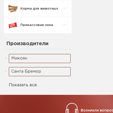
Корма для животных
123
Масло рыбное
2
Прикассовая зона
230
Производители
Микоян
Санта Бремор
Показать все
Возникли вопрос