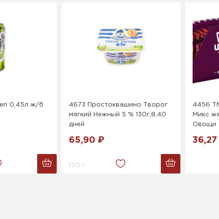
en 0,45л ж/б
4673 Простоквашино Творог
4456 ТМ
мягкий Нежный 5 % 130г,8,40
Микс ж
дней
Овощи
65,90 ₽
36,27
130 г.