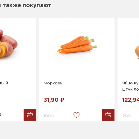
м также покупают
овый
Морковь
Яйцо ку
штук ло
31,90 ₽
122,9
1000 г.
200 г.