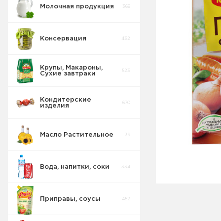
Молочная продукция
368
Консервация
432
Крупы, Макароны,
523
Сухие завтраки
Кондитерские
670
изделия
Масло Растительное
39
Вода, напитки, соки
334
Приправы, соусы
452