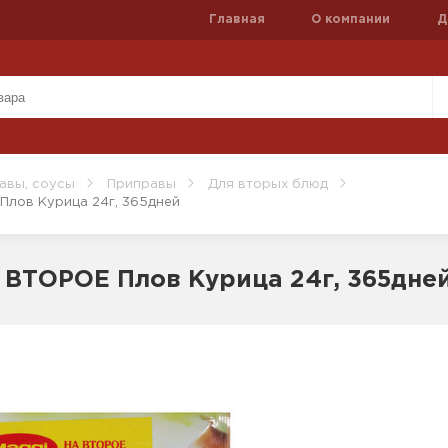
Главная
О компании
Д
авы, соусы
Приправы
Для вторых блюд
Плов Курица 24г, 365дней
ВТОРОЕ Плов Курица 24г, 365дне