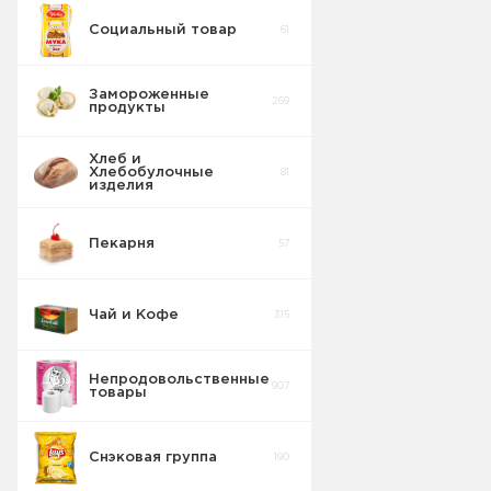
Социальный товар
61
Кисель
сухой
8
порошок
Замороженные
269
продукты
Хлеб и
Хлебобулочные
81
изделия
Пекарня
57
Чай и Кофе
315
Непродовольственные
907
товары
Снэковая группа
190