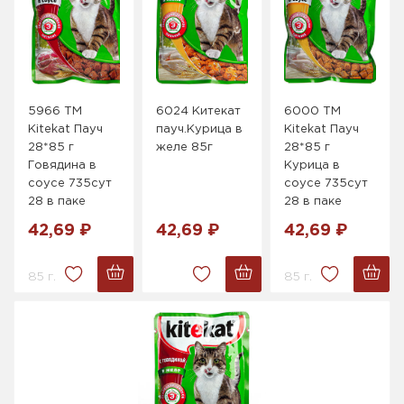
5966 ТМ
6024 Китекат
6000 ТМ
Kitekat Пауч
пауч.Курица в
Kitekat Пауч
28*85 г
желе 85г
28*85 г
Говядина в
Курица в
соусе 735сут
соусе 735сут
28 в паке
28 в паке
42,69 ₽
42,69 ₽
42,69 ₽
85 г.
85 г.