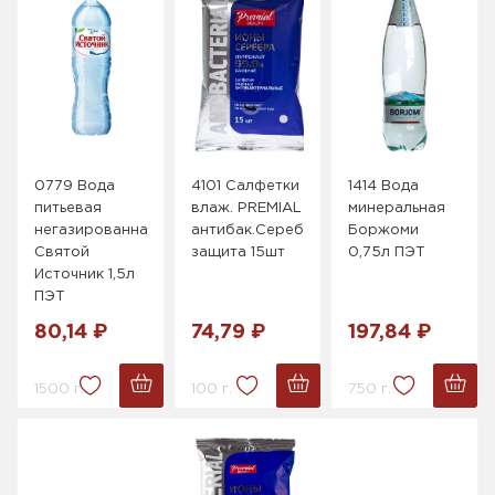
0779 Вода
4101 Салфетки
1414 Вода
питьевая
влаж. PREMIAL
минеральная
негазированная
антибак.Серебряная
Боржоми
Святой
защита 15шт
0,75л ПЭТ
Источник 1,5л
ПЭТ
80,14 ₽
74,79 ₽
197,84 ₽
1500 г.
100 г.
750 г.