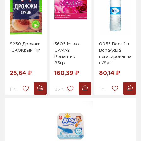
8250 Дрожжи
3605 Мыло
0053 Вода 1 л
"ЭКОКрым" 11г
CAMAY
BonaAqua
Романтик
негазированная
85гр
п/бут
26,64 ₽
160,39 ₽
80,14 ₽
11 г.
85 г.
1 г.