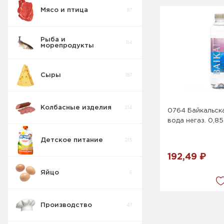
Мясо и птица
87
Рыба и
114
морепродукты
Сыры
187
Колбасные изделия
214
0764 Байкальск
вода негаз. 0,85
Детское питание
215
192,49 ₽
Яйцо
6
Производство
47