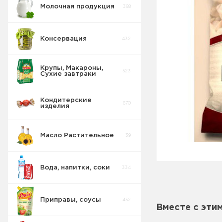
Молочная продукция
368
Консервация
432
Крупы, Макароны,
523
Сухие завтраки
Кондитерские
670
изделия
Масло Растительное
39
Вода, напитки, соки
334
Приправы, соусы
452
Вместе с эти