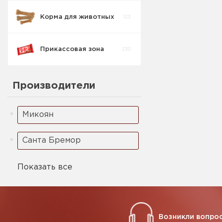
Корма для животных
123
Спред/Маграрин
3
Прикассовая зона
230
Производители
Микоян
Санта Бремор
Показать все
Возникли вопрос