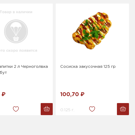
питки 2 л Черноголвка
Сосиска закусочная 125 гр
бут
 ₽
100,70 ₽
0.125 г.