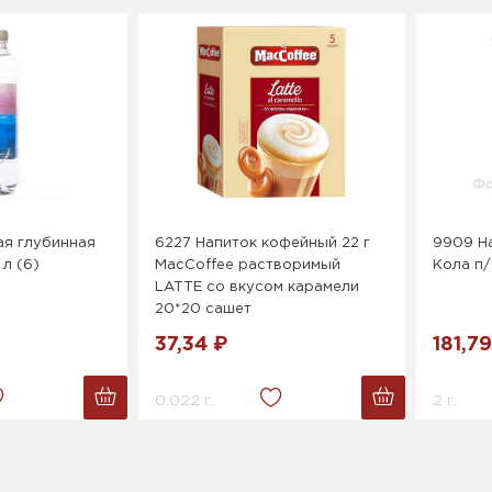
ая глубинная
6227 Напиток кофейный 22 г
9909 На
 л (6)
MacCoffee растворимый
Кола п/
LATTE со вкусом карамели
20*20 сашет
37,34 ₽
181,79
0.022 г.
2 г.