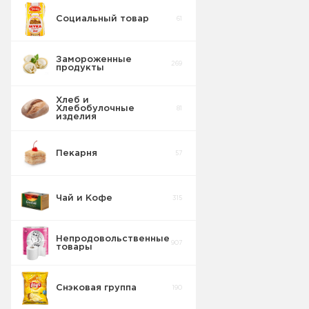
Социальный товар
61
Замороженные
269
продукты
Хлеб и
Хлебобулочные
81
изделия
Мороженое
83
Пекарня
57
Полуфабрикаты
31
Чай и Кофе
315
Овощи
17
замороженные
Непродовольственные
907
Крабовые
товары
палочки
3
замороженные
Снэковая группа
190
Масло
7
сливочное