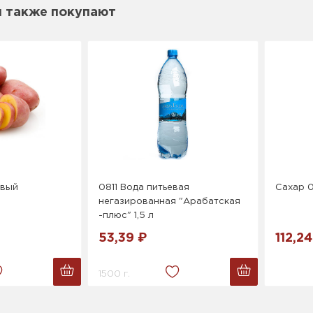
м также покупают
овый
0811 Вода питьевая
Сахар 0,
негазированная "Арабатская
-плюс" 1,5 л
53,39 ₽
112,24
1500 г.