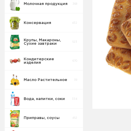
Молочная продукция
368
Консервация
432
Крупы, Макароны,
523
Сухие завтраки
Кондитерские
670
изделия
Масло Растительное
39
Восточные
32
сладости
Вода, напитки, соки
334
Попкорн
10
Приправы, соусы
452
Круассаны
13