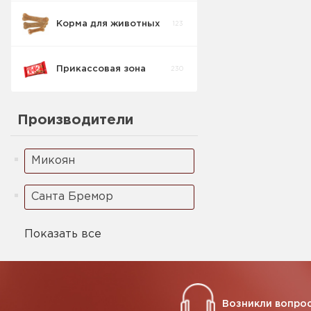
Корма для животных
123
Кукурузные
5
палочки
Прикассовая зона
230
Ореховая паста
2
Производители
Микоян
Санта Бремор
Показать все
Возникли вопрос