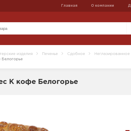
Главная
О компании
Д
терские изделия
Печенье
Сдобное
Неглазированное
е Белогорье
ес К кофе Белогорье