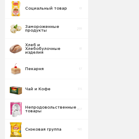
Социальный товар
61
Бисквит
10
Песочное
0
Замороженные
269
продукты
Торты
5
Галетное
2
Хлеб и
Хлебобулочные
81
Вафельные
изделия
22
изделия
Батончики
4
Пекарня
57
Шоколадные
18
Плитки
Чай и Кофе
315
Конфеты
20
фасовка м/у
Непродовольственные
907
товары
Сушка
2
Снэковая группа
190
Торты в
5
упаковке