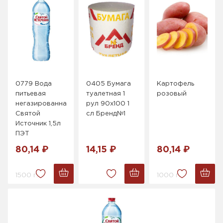
0779 Вода
0405 Бумага
Картофель
питьевая
туалетная 1
розовый
негазированная
рул 90х100 1
Святой
сл Бренд№1
Источник 1,5л
ПЭТ
80,14 ₽
14,15 ₽
80,14 ₽
1500 г.
1000 г.